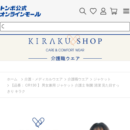
>
>
>
ホーム
介護・メディカルウエア
介護職ウエア
ジャケット
>
【品番： CR130 】 男女兼用 ジャケット 介護士 制菌 清潔 見た目すっ
きり キラク