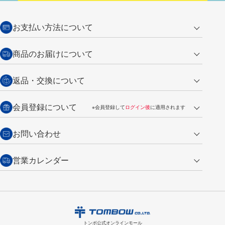
お支払い方法について
クレジットカード
商品のお届けについて
営業日午前11時までの決済完了の
代金引換
返品・交換について
ご注文は翌営業日の発送
銀行振込【前払い】
送料：全国一律 660円（税込）
返品の場合
会員登録について
※会員登録して
ログイン後
に適用されます
詳しくは
ご利用ガイド
をご覧ください。
商品到着後7日以内・未使用品に限り返品を承ります。
問い合わせフォーム
からご連絡ください。詳しくは
特定商取引法に基づく表記
をご覧くださ
・新規ご入会で
500ポイント
プレゼント
お問い合わせ
い。
・税込み2,200円以上のお買い上げで
送料無料
（通常は税込み5,500円以上で送料無料）
交換の場合
・次回のお買い物に使えるポイントがお買い上げごとに
100円につき1ポイ
営業カレンダー
トンボ製品・サービスに関する
商品到着後7日以内に限り交換を承ります。
問い合わせフォーム
からご連絡
ント
付与されます。
お問い合わせ
ください。詳しくは
特定商取引法に基づく表記
をご覧ください。
・ご購入履歴が確認できます。
8
2026.09
月
・領収書のダウンロードができます。
日
月
火
水
木
金
土
日
月
トンボ公式オンラインモールの
会員登録はこちら
購入・返品に関するお問い合わせ
1
トンボ公式オンラインモール