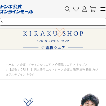
>
>
>
ホーム
介護・メディカルウエア
介護職ウエア
トップス
>
【品番： CR131 】 男女兼用 ニットシャツ 介護士 吸汗 速乾 軽量 カジ
ュアルデザイン キラク