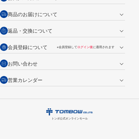
クレジットカード
商品のお届けについて
営業日午前11時までの決済完了の
代金引換
返品・交換について
ご注文は翌営業日の発送
銀行振込【前払い】
送料：全国一律 660円（税込）
返品の場合
会員登録について
※会員登録して
ログイン後
に適用されます
詳しくは
ご利用ガイド
をご覧ください。
商品到着後7日以内・未使用品に限り返品を承ります。
問い合わせフォーム
からご連絡ください。詳しくは
特定商取引法に基づく表記
をご覧くださ
・新規ご入会で
500ポイント
プレゼント
お問い合わせ
い。
・税込み2,200円以上のお買い上げで
送料無料
（通常は税込み5,500円以上で送料無料）
交換の場合
・次回のお買い物に使えるポイントがお買い上げごとに
100円につき1ポイ
営業カレンダー
トンボ製品・サービスに関する
商品到着後7日以内に限り交換を承ります。
問い合わせフォーム
からご連絡
ント
付与されます。
お問い合わせ
ください。詳しくは
特定商取引法に基づく表記
をご覧ください。
・ご購入履歴が確認できます。
8
2026.09
月
・領収書のダウンロードができます。
日
月
火
水
木
金
土
日
月
トンボ公式オンラインモールの
会員登録はこちら
購入・返品に関するお問い合わせ
1
トンボ公式オンラインモール
2
3
4
5
6
7
8
6
7
9
10
11
12
13
14
15
13
14