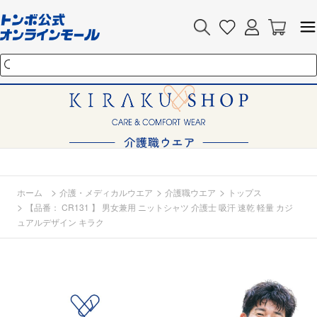
>
>
>
ホーム
介護・メディカルウエア
介護職ウエア
トップス
>
【品番： CR131 】 男女兼用 ニットシャツ 介護士 吸汗 速乾 軽量 カジ
ュアルデザイン キラク