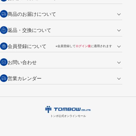
クレジットカード
商品のお届けについて
営業日午前11時までの決済完了の
代金引換
返品・交換について
ご注文は翌営業日の発送
銀行振込【前払い】
送料：全国一律 660円（税込）
返品の場合
会員登録について
※会員登録して
ログイン後
に適用されます
詳しくは
ご利用ガイド
をご覧ください。
商品到着後7日以内・未使用品に限り返品を承ります。
問い合わせフォーム
からご連絡ください。詳しくは
特定商取引法に基づく表記
をご覧くださ
・新規ご入会で
500ポイント
プレゼント
お問い合わせ
い。
・税込み2,200円以上のお買い上げで
送料無料
（通常は税込み5,500円以上で送料無料）
交換の場合
・次回のお買い物に使えるポイントがお買い上げごとに
100円につき1ポイ
営業カレンダー
トンボ製品・サービスに関する
商品到着後7日以内に限り交換を承ります。
問い合わせフォーム
からご連絡
ント
付与されます。
お問い合わせ
ください。詳しくは
特定商取引法に基づく表記
をご覧ください。
・ご購入履歴が確認できます。
8
2026.09
月
・領収書のダウンロードができます。
日
月
火
水
木
金
土
日
月
トンボ公式オンラインモールの
会員登録はこちら
購入・返品に関するお問い合わせ
1
トンボ公式オンラインモール
2
3
4
5
6
7
8
6
7
9
10
11
12
13
14
15
13
14