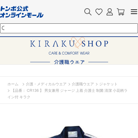
>
>
>
ホーム
介護・メディカルウエア
介護職ウエア
ジャケット
>
【品番： CR136 】 男女兼用 ジャージ 上着 介護士 制菌 清潔 小花柄ラ
イン付 キラク