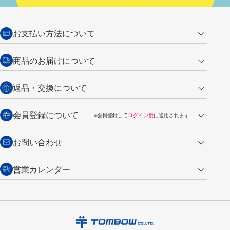
お支払い方法について
クレジットカード
商品のお届けについて
営業日午前11時までの決済完了の
代金引換
返品・交換について
ご注文は翌営業日の発送
銀行振込【前払い】
送料：全国一律 660円（税込）
返品の場合
会員登録について
※会員登録して
ログイン後
に適用されます
詳しくは
ご利用ガイド
をご覧ください。
商品到着後7日以内・未使用品に限り返品を承ります。
問い合わせフォーム
からご連絡ください。詳しくは
特定商取引法に基づく表記
をご覧くださ
・新規ご入会で
500ポイント
プレゼント
お問い合わせ
い。
・税込み2,200円以上のお買い上げで
送料無料
（通常は税込み5,500円以上で送料無料）
交換の場合
・次回のお買い物に使えるポイントがお買い上げごとに
100円につき1ポイ
営業カレンダー
トンボ製品・サービスに関する
商品到着後7日以内に限り交換を承ります。
問い合わせフォーム
からご連絡
ント
付与されます。
お問い合わせ
ください。詳しくは
特定商取引法に基づく表記
をご覧ください。
・ご購入履歴が確認できます。
8
2026.09
月
・領収書のダウンロードができます。
日
月
火
水
木
金
土
日
月
トンボ公式オンラインモールの
会員登録はこちら
購入・返品に関するお問い合わせ
1