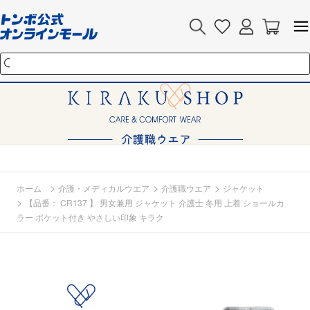
>
>
>
ホーム
介護・メディカルウエア
介護職ウエア
ジャケット
>
【品番： CR137 】 男女兼用 ジャケット 介護士 冬用 上着 ショールカ
ラー ポケット付き やさしい印象 キラク