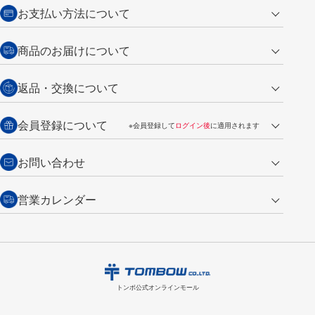
お支払い方法について
クレジットカード
商品のお届けについて
営業日午前11時までの決済完了の
代金引換
返品・交換について
ご注文は翌営業日の発送
銀行振込【前払い】
送料：全国一律 660円（税込）
返品の場合
会員登録について
※会員登録して
ログイン後
に適用されます
詳しくは
ご利用ガイド
をご覧ください。
商品到着後7日以内・未使用品に限り返品を承ります。
問い合わせフォーム
からご連絡ください。詳しくは
特定商取引法に基づく表記
をご覧くださ
・新規ご入会で
500ポイント
プレゼント
お問い合わせ
い。
・税込み2,200円以上のお買い上げで
送料無料
（通常は税込み5,500円以上で送料無料）
交換の場合
・次回のお買い物に使えるポイントがお買い上げごとに
100円につき1ポイ
営業カレンダー
トンボ製品・サービスに関する
商品到着後7日以内に限り交換を承ります。
問い合わせフォーム
からご連絡
ント
付与されます。
お問い合わせ
ください。詳しくは
特定商取引法に基づく表記
をご覧ください。
・ご購入履歴が確認できます。
8
2026.09
月
・領収書のダウンロードができます。
日
月
火
水
木
金
土
日
月
トンボ公式オンラインモールの
会員登録はこちら
購入・返品に関するお問い合わせ
1
トンボ公式オンラインモール
2
3
4
5
6
7
8
6
7