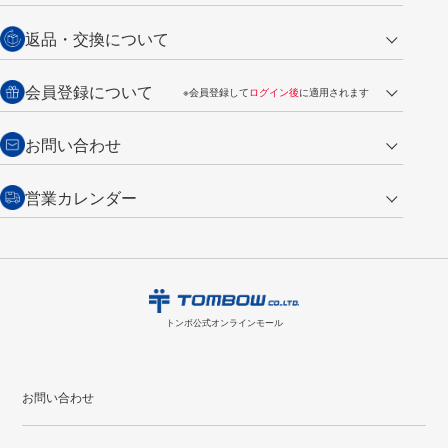
営業日午前11時までの決済完了の
代金引換
返品・交換について
ご注文は翌営業日の発送
銀行振込【前払い】
送料：全国一律 660円（税込）
返品の場合
会員登録について
※会員登録して
ログイン後
に適用されます
詳しくは
ご利用ガイド
をご覧ください。
商品到着後7日以内・未使用品に限り返品を承ります。
問い合わせフォーム
からご連絡ください。詳しくは
特定商取引法に基づく表記
をご覧くださ
・新規ご入会で
500ポイント
プレゼント
お問い合わせ
い。
・税込み2,200円以上のお買い上げで
送料無料
（通常は税込み5,500円以上で送料無料）
交換の場合
・次回のお買い物に使えるポイントがお買い上げごとに
100円につき1ポイ
営業カレンダー
トンボ製品・サービスに関する
商品到着後7日以内に限り交換を承ります。
問い合わせフォーム
からご連絡
ント
付与されます。
お問い合わせ
ください。詳しくは
特定商取引法に基づく表記
をご覧ください。
・ご購入履歴が確認できます。
8
2026.09
月
・領収書のダウンロードができます。
日
月
火
水
木
金
土
日
月
トンボ公式オンラインモールの
会員登録はこちら
購入・返品に関するお問い合わせ
1
トンボ公式オンラインモール
2
3
4
5
6
7
8
6
7
9
10
11
12
13
14
15
13
14
お問い合わせ
16
17
18
19
20
21
22
20
21