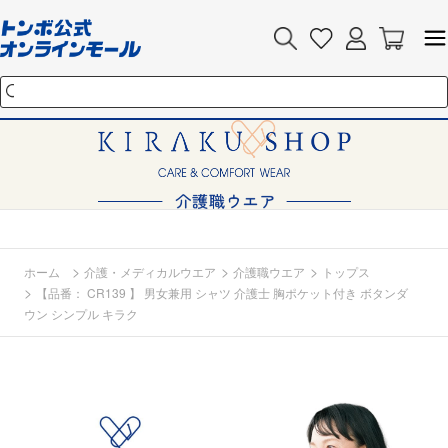
>
>
>
ホーム
介護・メディカルウエア
介護職ウエア
トップス
>
【品番： CR139 】 男女兼用 シャツ 介護士 胸ポケット付き ボタンダ
ウン シンプル キラク