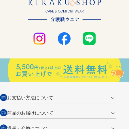
お支払い方法について
クレジットカード
商品のお届けについて
営業日午前11時までの決済完了の
代金引換
返品・交換について