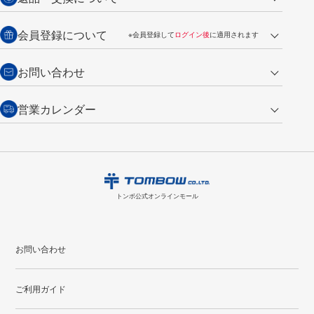
ご注文は翌営業日の発送
銀行振込【前払い】
送料：全国一律 660円（税込）
返品の場合
会員登録について
※会員登録して
ログイン後
に適用されます
詳しくは
ご利用ガイド
をご覧ください。
商品到着後7日以内・未使用品に限り返品を承ります。
問い合わせフォーム
からご連絡ください。詳しくは
特定商取引法に基づく表記
をご覧くださ
・新規ご入会で
500ポイント
プレゼント
お問い合わせ
い。
・税込み2,200円以上のお買い上げで
送料無料
（通常は税込み5,500円以上で送料無料）
交換の場合
・次回のお買い物に使えるポイントがお買い上げごとに
100円につき1ポイ
営業カレンダー
トンボ製品・サービスに関する
商品到着後7日以内に限り交換を承ります。
問い合わせフォーム
からご連絡
ント
付与されます。
お問い合わせ
ください。詳しくは
特定商取引法に基づく表記
をご覧ください。
・ご購入履歴が確認できます。
8
2026.09
月
・領収書のダウンロードができます。
日
月
火
水
木
金
土
日
月
トンボ公式オンラインモールの
会員登録はこちら
購入・返品に関するお問い合わせ
1
トンボ公式オンラインモール
2
3
4
5
6
7
8
6
7
9
10
11
12
13
14
15
13
14
お問い合わせ
16
17
18
19
20
21
22
20
21
ご利用ガイド
23
24
25
26
27
28
29
27
28