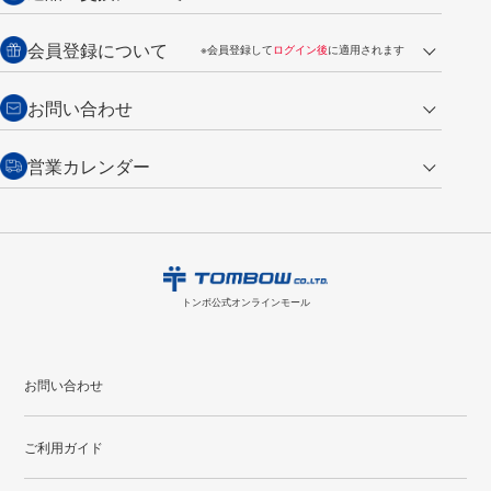
銀行振込【前払い】
送料：全国一律 660円（税込）
返品の場合
会員登録について
※会員登録して
ログイン後
に適用されます
詳しくは
ご利用ガイド
をご覧ください。
商品到着後7日以内・未使用品に限り返品を承ります。
問い合わせフォーム
からご連絡ください。詳しくは
特定商取引法に基づく表記
をご覧くださ
・新規ご入会で
500ポイント
プレゼント
お問い合わせ
い。
・税込み2,200円以上のお買い上げで
送料無料
（通常は税込み5,500円以上で送料無料）
交換の場合
・次回のお買い物に使えるポイントがお買い上げごとに
100円につき1ポイ
営業カレンダー
トンボ製品・サービスに関する
商品到着後7日以内に限り交換を承ります。
問い合わせフォーム
からご連絡
ント
付与されます。
お問い合わせ
ください。詳しくは
特定商取引法に基づく表記
をご覧ください。
・ご購入履歴が確認できます。
8
2026.09
月
・領収書のダウンロードができます。
日
月
火
水
木
金
土
日
月
トンボ公式オンラインモールの
会員登録はこちら
購入・返品に関するお問い合わせ
1
トンボ公式オンラインモール
2
3
4
5
6
7
8
6
7
9
10
11
12
13
14
15
13
14
お問い合わせ
16
17
18
19
20
21
22
20
21
ご利用ガイド
23
24
25
26
27
28
29
27
28