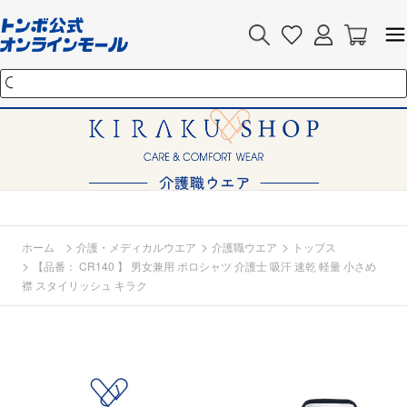
>
>
>
ホーム
介護・メディカルウエア
介護職ウエア
トップス
>
【品番： CR140 】 男女兼用 ポロシャツ 介護士 吸汗 速乾 軽量 小さめ
襟 スタイリッシュ キラク