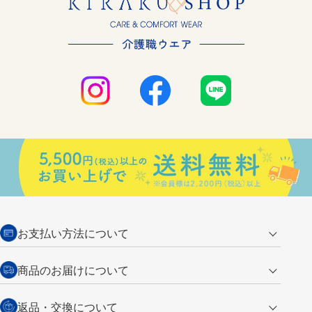
お支払い方法について
クレジットカード
商品のお届けについて
営業日午前11時までの決済完了の
代金引換
返品・交換について
ご注文は翌営業日の発送