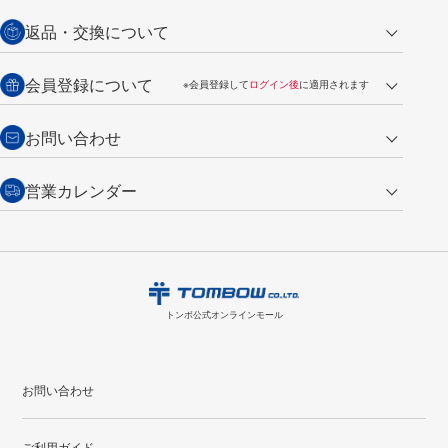
営業日午前11時までの決済完了の
代金引換
返品・交換について
ご注文は翌営業日の発送
銀行振込【前払い】
送料：全国一律 660円（税込）
返品の場合
会員登録について
※会員登録して
ログイン後
に適用されます
詳しくは
ご利用ガイド
をご覧ください。
商品到着後7日以内・未使用品に限り返品を承ります。
問い合わせフォーム
からご連絡ください。詳しくは
特定商取引法に基づく表記
をご覧くださ
・新規ご入会で
500ポイント
プレゼント
お問い合わせ
い。
・税込み2,200円以上のお買い上げで
送料無料
（通常は税込み5,500円以上で送料無料）
交換の場合
・次回のお買い物に使えるポイントがお買い上げごとに
100円につき1ポイ
営業カレンダー
トンボ製品・サービスに関する
商品到着後7日以内に限り交換を承ります。
問い合わせフォーム
からご連絡
ント
付与されます。
お問い合わせ
ください。詳しくは
特定商取引法に基づく表記
をご覧ください。
・ご購入履歴が確認できます。
8
2026.09
月
・領収書のダウンロードができます。
日
月
火
水
木
金
土
日
月
トンボ公式オンラインモールの
会員登録はこちら
購入・返品に関するお問い合わせ
1
トンボ公式オンラインモール
2
3
4
5
6
7
8
6
7
9
10
11
12
13
14
15
13
14
お問い合わせ
16
17
18
19
20
21
22
20
21
ご利用ガイド