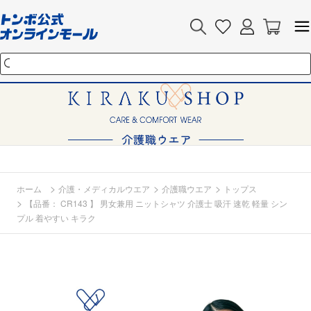
>
>
>
ホーム
介護・メディカルウエア
介護職ウエア
トップス
>
【品番： CR143 】 男女兼用 ニットシャツ 介護士 吸汗 速乾 軽量 シン
プル 着やすい キラク