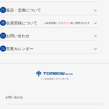
営業日午前11時までの決済完了の
代金引換
返品・交換について
ご注文は翌営業日の発送
銀行振込【前払い】
送料：全国一律 660円（税込）
返品の場合
会員登録について
※会員登録して
ログイン後
に適用されます
詳しくは
ご利用ガイド
をご覧ください。
商品到着後7日以内・未使用品に限り返品を承ります。
問い合わせフォーム
からご連絡ください。詳しくは
特定商取引法に基づく表記
をご覧くださ
・新規ご入会で
500ポイント
プレゼント
お問い合わせ
い。
・税込み2,200円以上のお買い上げで
送料無料
（通常は税込み5,500円以上で送料無料）
交換の場合
・次回のお買い物に使えるポイントがお買い上げごとに
100円につき1ポイ
営業カレンダー
トンボ製品・サービスに関する
商品到着後7日以内に限り交換を承ります。
問い合わせフォーム
からご連絡
ント
付与されます。
お問い合わせ
ください。詳しくは
特定商取引法に基づく表記
をご覧ください。
・ご購入履歴が確認できます。
8
2026.09
月
・領収書のダウンロードができます。
日
月
火
水
木
金
土
日
月
トンボ公式オンラインモールの
会員登録はこちら
購入・返品に関するお問い合わせ
1
トンボ公式オンラインモール
2
3
4
5
6
7
8
6
7
9
10
11
12
13
14
15
13
14
お問い合わせ
16
17
18
19
20
21
22
20
21