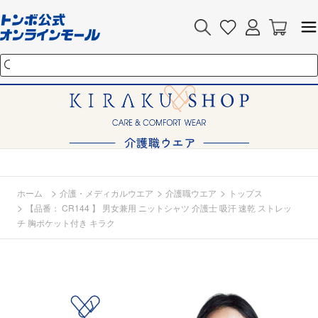
>
>
>
ホーム
介護・メディカルウエア
介護職ウエア
トップス
>
【品番： CR144 】 男女兼用 ニットシャツ 介護士 吸汗 速乾 ストレッ
チ 胸ポケット付き キラク