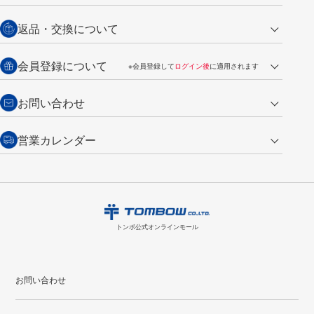
営業日午前11時までの決済完了の
代金引換
返品・交換について
ご注文は翌営業日の発送
銀行振込【前払い】
送料：全国一律 660円（税込）
返品の場合
会員登録について
※会員登録して
ログイン後
に適用されます
詳しくは
ご利用ガイド
をご覧ください。
商品到着後7日以内・未使用品に限り返品を承ります。
問い合わせフォーム
からご連絡ください。詳しくは
特定商取引法に基づく表記
をご覧くださ
・新規ご入会で
500ポイント
プレゼント
お問い合わせ
い。
・税込み2,200円以上のお買い上げで
送料無料
（通常は税込み5,500円以上で送料無料）
交換の場合
・次回のお買い物に使えるポイントがお買い上げごとに
100円につき1ポイ
営業カレンダー
トンボ製品・サービスに関する
商品到着後7日以内に限り交換を承ります。
問い合わせフォーム
からご連絡
ント
付与されます。
お問い合わせ
ください。詳しくは
特定商取引法に基づく表記
をご覧ください。
・ご購入履歴が確認できます。
8
2026.09
月
・領収書のダウンロードができます。
日
月
火
水
木
金
土
日
月
トンボ公式オンラインモールの
会員登録はこちら
購入・返品に関するお問い合わせ
1
トンボ公式オンラインモール
2
3
4
5
6
7
8
6
7
9
10
11
12
13
14
15
13
14
お問い合わせ
16
17
18
19
20
21
22
20
21