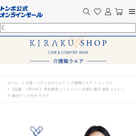
>
>
>
ホーム
介護・メディカルウエア
介護職ウエア
トップス
>
【品番： CR144 】 男女兼用 ニットシャツ 介護士 吸汗 速乾 ストレッ
チ 胸ポケット付き キラク