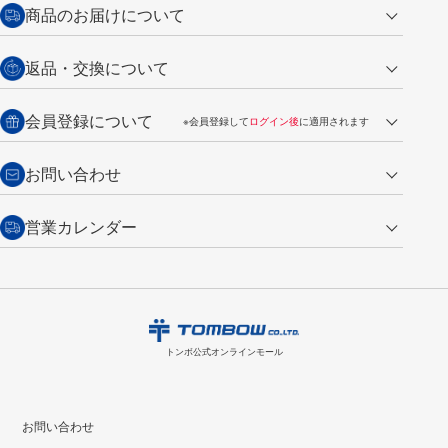
クレジットカード
商品のお届けについて
営業日午前11時までの決済完了の
代金引換
返品・交換について
ご注文は翌営業日の発送
銀行振込【前払い】
送料：全国一律 660円（税込）
返品の場合
会員登録について
※会員登録して
ログイン後
に適用されます
詳しくは
ご利用ガイド
をご覧ください。
商品到着後7日以内・未使用品に限り返品を承ります。
問い合わせフォーム
からご連絡ください。詳しくは
特定商取引法に基づく表記
をご覧くださ
・新規ご入会で
500ポイント
プレゼント
お問い合わせ
い。
・税込み2,200円以上のお買い上げで
送料無料
（通常は税込み5,500円以上で送料無料）
交換の場合
・次回のお買い物に使えるポイントがお買い上げごとに
100円につき1ポイ
営業カレンダー
トンボ製品・サービスに関する
商品到着後7日以内に限り交換を承ります。
問い合わせフォーム
からご連絡
ント
付与されます。
お問い合わせ
ください。詳しくは
特定商取引法に基づく表記
をご覧ください。
・ご購入履歴が確認できます。
8
2026.09
月
・領収書のダウンロードができます。
日
月
火
水
木
金
土
日
月
トンボ公式オンラインモールの
会員登録はこちら
購入・返品に関するお問い合わせ
1
トンボ公式オンラインモール
2
3
4
5
6
7
8
6
7
9
10
11
12
13
14
15
13
14
お問い合わせ