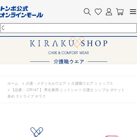
>
>
>
ホーム
介護・メディカルウエア
介護職ウエア
トップス
>
【品番： CR147 】 男女兼用 ニットシャツ 介護士 シンプル ポケット
多め ストライプ キラク