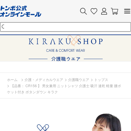
>
>
>
ホーム
介護・メディカルウエア
介護職ウエア
トップス
>
【品番： CR156 】 男女兼用 ニットシャツ 介護士 吸汗 速乾 軽量 腰ポ
ケット付き ボタンダウン キラク