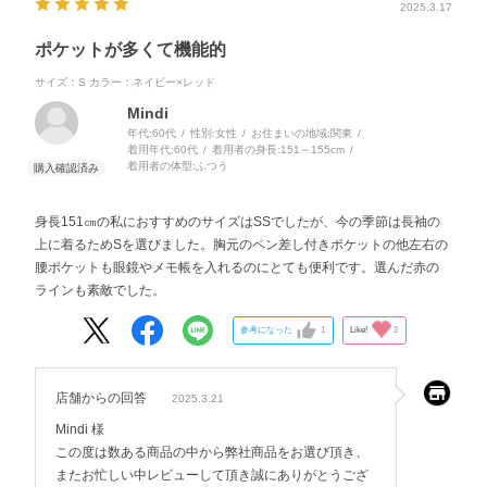
2025.3.17
ポケットが多くて機能的
サイズ：S
カラー：ネイビー×レッド
Mindi
年代:
60代
性別:
女性
お住まいの地域:
関東
着用年代:
60代
着用者の身長:
151～155cm
着用者の体型:
ふつう
身長151㎝の私におすすめのサイズはSSでしたが、今の季節は長袖の
上に着るためSを選びました。胸元のペン差し付きポケットの他左右の
腰ポケットも眼鏡やメモ帳を入れるのにとても便利です。選んだ赤の
ラインも素敵でした。
参考になった
1
Like!
2
店舗からの回答
2025.3.21
Mindi 様
この度は数ある商品の中から弊社商品をお選び頂き、
またお忙しい中レビューして頂き誠にありがとうござ