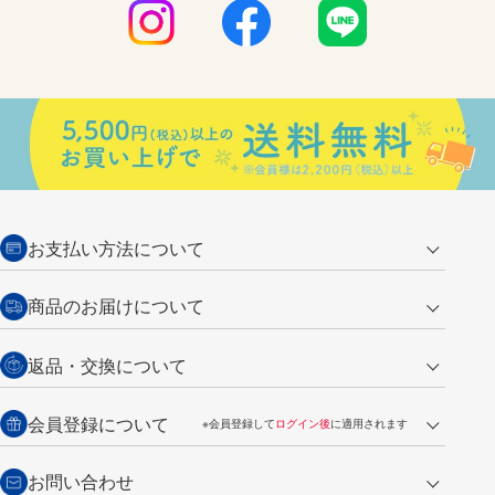
お支払い方法について
クレジットカード
商品のお届けについて
営業日午前11時までの決済完了の
代金引換
返品・交換について
ご注文は翌営業日の発送
銀行振込【前払い】
送料：全国一律 660円（税込）
返品の場合
会員登録について
※会員登録して
ログイン後
に適用されます
詳しくは
ご利用ガイド
をご覧ください。
商品到着後7日以内・未使用品に限り返品を承ります。
問い合わせフォーム
からご連絡ください。詳しくは
特定商取引法に基づく表記
をご覧くださ
・新規ご入会で
500ポイント
プレゼント
お問い合わせ
い。
・税込み2,200円以上のお買い上げで
送料無料