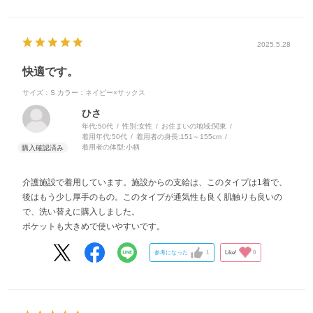
2025.5.28
快適です。
サイズ：S
カラー：ネイビー×サックス
ひさ
年代:
50代
性別:
女性
お住まいの地域:
関東
着用年代:
50代
着用者の身長:
151～155cm
着用者の体型:
小柄
介護施設で着用しています。施設からの支給は、このタイプは1着で、
後はもう少し厚手のもの。このタイプが通気性も良く肌触りも良いの
で、洗い替えに購入しました。
ポケットも大きめで使いやすいです。
参考になった
1
Like!
0