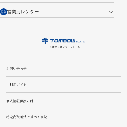
（通常は税込み5,500円以上で送料無料）
交換の場合
・次回のお買い物に使えるポイントがお買い上げごとに
100円につき1ポイ
営業カレンダー
トンボ製品・サービスに関する
商品到着後7日以内に限り交換を承ります。
問い合わせフォーム
からご連絡
ント
付与されます。
お問い合わせ
ください。詳しくは
特定商取引法に基づく表記
をご覧ください。
・ご購入履歴が確認できます。
8
2026.09
月
・領収書のダウンロードができます。
日
月
火
水
木
金
土
日
月
トンボ公式オンラインモールの
会員登録はこちら
購入・返品に関するお問い合わせ
1
トンボ公式オンラインモール
2
3
4
5
6
7
8
6
7
9
10
11
12
13
14
15
13
14
お問い合わせ
16
17
18
19
20
21
22
20
21
ご利用ガイド
23
24
25
26
27
28
29
27
28
30
31
個人情報保護方針
●
配送休日
特定商取引法に基づく表記