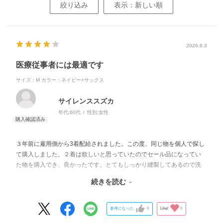
絞り込み
表示：新しい順
2026.6.3
医療従事者には最適です
サイズ：M
カラー：ネイビー×サックス
サイレンススズカ
年代:
60代
性別:
女性
３年前に雇用側から3着配給されました。この度、同じ物を個人で探し
て購入しました。２着は欲しいと思っていたのでセール品になってい
た物を購入でき、良かったです。とてもしっかり縫製してあるので洗
濯も安心です。
続きを読む
ポケットもあり便利です。ペン類やピッチ等色々入ります。
参考になった
0
Like!
0