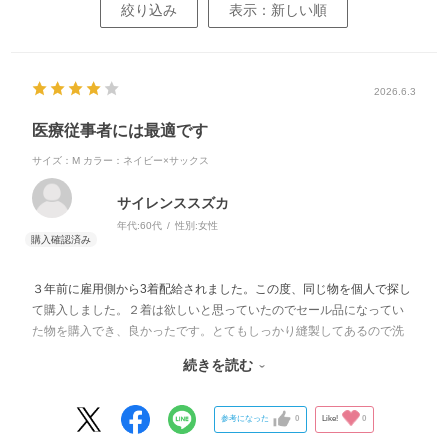
絞り込み
表示：新しい順
2026.6.3
医療従事者には最適です
サイズ：M
カラー：ネイビー×サックス
サイレンススズカ
年代:
60代
性別:
女性
３年前に雇用側から3着配給されました。この度、同じ物を個人で探し
て購入しました。２着は欲しいと思っていたのでセール品になってい
た物を購入でき、良かったです。とてもしっかり縫製してあるので洗
濯も安心です。
続きを読む
ポケットもあり便利です。ペン類やピッチ等色々入ります。
参考になった
0
Like!
0