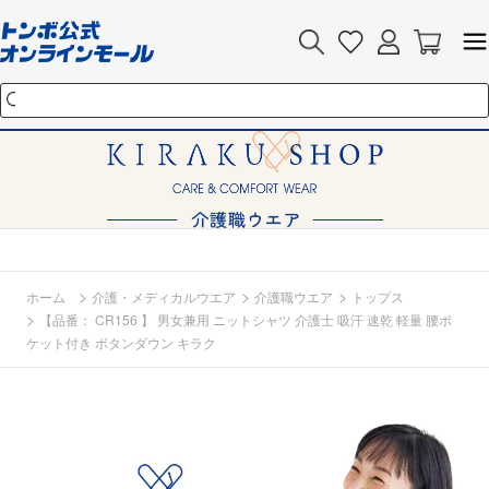
>
>
>
ホーム
介護・メディカルウエア
介護職ウエア
トップス
>
【品番： CR156 】 男女兼用 ニットシャツ 介護士 吸汗 速乾 軽量 腰ポ
ケット付き ボタンダウン キラク