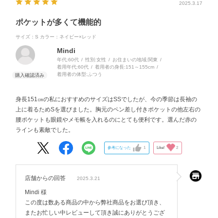
2025.3.17
ポケットが多くて機能的
サイズ：S
カラー：ネイビー×レッド
Mindi
年代:
60代
性別:
女性
お住まいの地域:
関東
着用年代:
60代
着用者の身長:
151～155cm
着用者の体型:
ふつう
身長151㎝の私におすすめのサイズはSSでしたが、今の季節は長袖の
上に着るためSを選びました。胸元のペン差し付きポケットの他左右の
腰ポケットも眼鏡やメモ帳を入れるのにとても便利です。選んだ赤の
ラインも素敵でした。
参考になった
1
Like!
2
店舗からの回答
2025.3.21
Mindi 様
この度は数ある商品の中から弊社商品をお選び頂き、
またお忙しい中レビューして頂き誠にありがとうござ