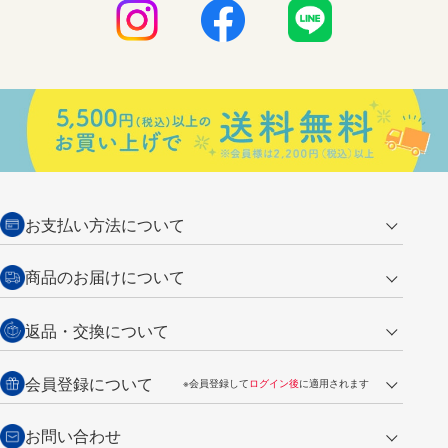
お支払い方法について
クレジットカード
商品のお届けについて
営業日午前11時までの決済完了の
代金引換
返品・交換について
ご注文は翌営業日の発送
銀行振込【前払い】
送料：全国一律 660円（税込）
返品の場合
会員登録について
※会員登録して
ログイン後
に適用されます
詳しくは
ご利用ガイド
をご覧ください。
商品到着後7日以内・未使用品に限り返品を承ります。
問い合わせフォーム
からご連絡ください。詳しくは
特定商取引法に基づく表記
をご覧くださ
・新規ご入会で
500ポイント
プレゼント
お問い合わせ
い。
・税込み2,200円以上のお買い上げで
送料無料