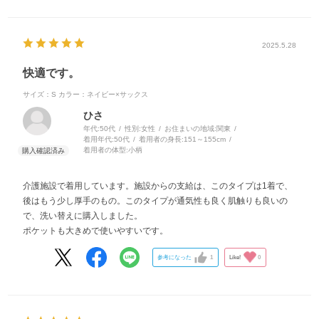
2025.5.28
快適です。
サイズ：S
カラー：ネイビー×サックス
ひさ
年代:
50代
性別:
女性
お住まいの地域:
関東
着用年代:
50代
着用者の身長:
151～155cm
着用者の体型:
小柄
介護施設で着用しています。施設からの支給は、このタイプは1着で、
後はもう少し厚手のもの。このタイプが通気性も良く肌触りも良いの
で、洗い替えに購入しました。
ポケットも大きめで使いやすいです。
参考になった
1
Like!
0