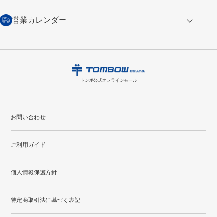
（通常は税込み5,500円以上で送料無料）
交換の場合
・次回のお買い物に使えるポイントがお買い上げごとに
100円につき1ポイ
営業カレンダー
トンボ製品・サービスに関する
商品到着後7日以内に限り交換を承ります。
問い合わせフォーム
からご連絡
ント
付与されます。
お問い合わせ
ください。詳しくは
特定商取引法に基づく表記
をご覧ください。
・ご購入履歴が確認できます。
8
2026.09
月
・領収書のダウンロードができます。
日
月
火
水
木
金
土
日
月
トンボ公式オンラインモールの
会員登録はこちら
購入・返品に関するお問い合わせ
1
トンボ公式オンラインモール
2
3
4
5
6
7
8
6
7
9
10
11
12
13
14
15
13
14
お問い合わせ
16
17
18
19
20
21
22
20
21
ご利用ガイド
23
24
25
26
27
28
29
27
28
30
31
個人情報保護方針
●
配送休日
特定商取引法に基づく表記