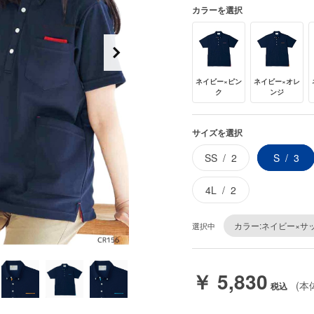
カラーを選択
ネイビー×ピン
ネイビー×オレ
ク
ンジ
サイズを選択
SS
2
S
3
4L
2
カラー:ネイビー×サ
選択中
￥ 5,830
(本