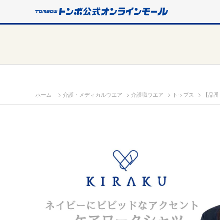
>
>
>
>
ホーム
介護・メディカルウエア
介護職ウエア
トップス
【品番