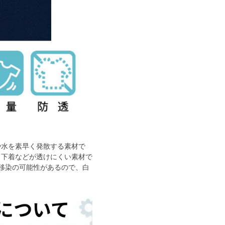
や水を素早く発散する素材で
。下着などが透けにくい素材で
移染の可能性があるので、白