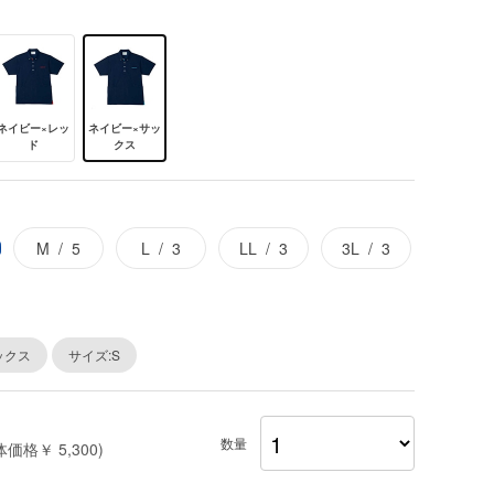
ネイビー×レッ
ネイビー×サッ
ド
クス
M
5
L
3
LL
3
3L
3
ックス
サイズ:S
数量
体価格￥ 5,300)