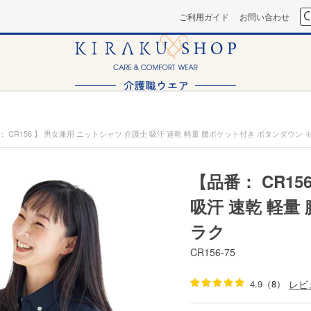
ご利用ガイド
お問い合わせ
： CR156 】 男女兼用 ニットシャツ 介護士 吸汗 速乾 軽量 腰ポケット付き ボタンダウン 
【品番： CR1
吸汗 速乾 軽量
ラク
CR156-75
4.9
（8）
レビ