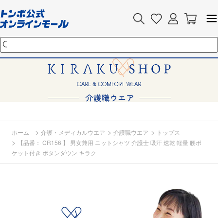
>
>
>
ホーム
介護・メディカルウエア
介護職ウエア
トップス
>
【品番： CR156 】 男女兼用 ニットシャツ 介護士 吸汗 速乾 軽量 腰ポ
ケット付き ボタンダウン キラク