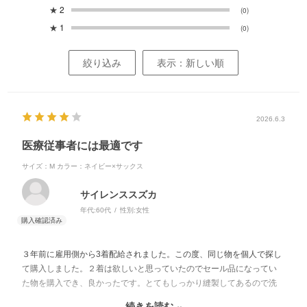
★
2
(0)
★
1
(0)
絞り込み
表示：新しい順
2026.6.3
医療従事者には最適です
サイズ：M
カラー：ネイビー×サックス
サイレンススズカ
年代:
60代
性別:
女性
３年前に雇用側から3着配給されました。この度、同じ物を個人で探し
て購入しました。２着は欲しいと思っていたのでセール品になってい
た物を購入でき、良かったです。とてもしっかり縫製してあるので洗
濯も安心です。
続きを読む