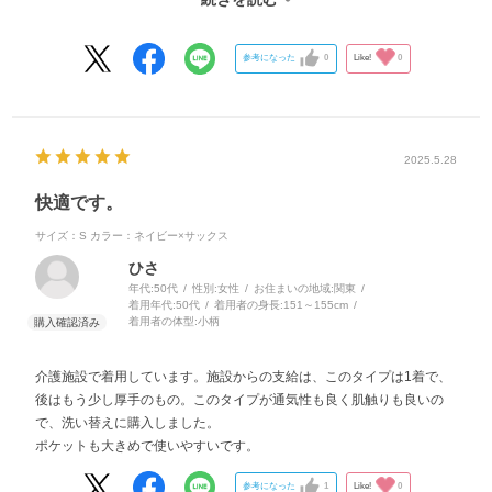
ポケットもあり便利です。ペン類やピッチ等色々入ります。
参考になった
0
Like!
0
2025.5.28
快適です。
サイズ：S
カラー：ネイビー×サックス
ひさ
年代:
50代
性別:
女性
お住まいの地域:
関東
着用年代:
50代
着用者の身長:
151～155cm
着用者の体型:
小柄
介護施設で着用しています。施設からの支給は、このタイプは1着で、
後はもう少し厚手のもの。このタイプが通気性も良く肌触りも良いの
で、洗い替えに購入しました。
ポケットも大きめで使いやすいです。
参考になった
1
Like!
0