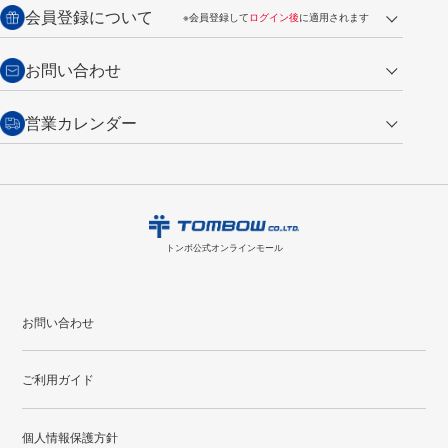
送料：全国一律 660円（税込）
返品の場合
会員登録について
※会員登録して
ログイン後
に適用されます
詳しくは
ご利用ガイド
をご覧ください。
商品到着後7日以内・未使用品に限り返品を承ります。
問い合わせフォーム
からご連絡ください。詳しくは
特定商取引法に基づく表記
をご覧くださ
・新規ご入会で
500ポイント
プレゼント
お問い合わせ
い。
・税込み2,200円以上のお買い上げで
送料無料
（通常は税込み5,500円以上で送料無料）
交換の場合
・次回のお買い物に使えるポイントがお買い上げごとに
100円につき1ポイ
営業カレンダー
トンボ製品・サービスに関する
商品到着後7日以内に限り交換を承ります。
問い合わせフォーム
からご連絡
ント
付与されます。
お問い合わせ
ください。詳しくは
特定商取引法に基づく表記
をご覧ください。
・ご購入履歴が確認できます。
8
2026.09
月
・領収書のダウンロードができます。
日
月
火
水
木
金
土
日
月
トンボ公式オンラインモールの
会員登録はこちら
購入・返品に関するお問い合わせ
1
トンボ公式オンラインモール
2
3
4
5
6
7
8
6
7
9
10
11
12
13
14
15
13
14
お問い合わせ
16
17
18
19
20
21
22
20
21
ご利用ガイド
23
24
25
26
27
28
29
27
28
30
31
個人情報保護方針