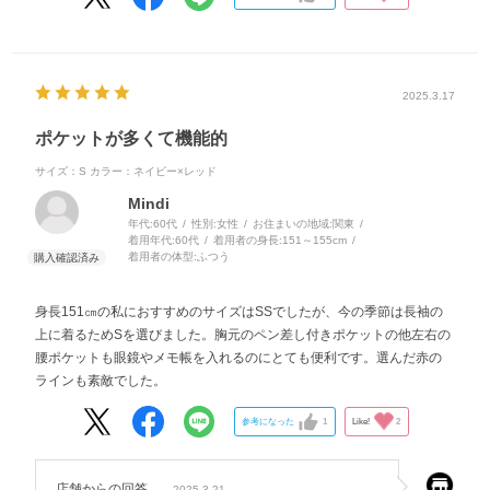
2025.3.17
ポケットが多くて機能的
サイズ：S
カラー：ネイビー×レッド
Mindi
年代:
60代
性別:
女性
お住まいの地域:
関東
着用年代:
60代
着用者の身長:
151～155cm
着用者の体型:
ふつう
身長151㎝の私におすすめのサイズはSSでしたが、今の季節は長袖の
上に着るためSを選びました。胸元のペン差し付きポケットの他左右の
腰ポケットも眼鏡やメモ帳を入れるのにとても便利です。選んだ赤の
ラインも素敵でした。
参考になった
1
Like!
2
店舗からの回答
2025.3.21