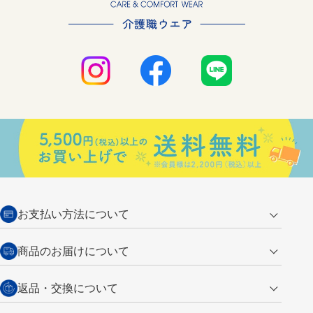
お支払い方法について
クレジットカード
商品のお届けについて
営業日午前11時までの決済完了の
代金引換
返品・交換について
ご注文は翌営業日の発送
銀行振込【前払い】