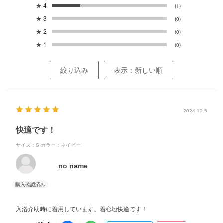
★
4
(1)
★
3
(0)
★
2
(0)
★
1
(0)
絞り込み
表示：新しい順
2024.12.5
快適です！
サイズ：S
カラー：ネイビー
no name
入浴介助時に着用しています。着心地快適です！