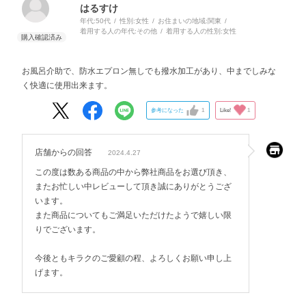
はるすけ
年代:
50代
性別:
女性
お住まいの地域:
関東
着用する人の年代:
その他
着用する人の性別:
女性
お風呂介助で、防水エプロン無しでも撥水加工があり、中までしみな
く快適に使用出来ます。
参考になった
1
Like!
1
店舗からの回答
2024.4.27
この度は数ある商品の中から弊社商品をお選び頂き、
またお忙しい中レビューして頂き誠にありがとうござ
います。
また商品についてもご満足いただけたようで嬉しい限
りでございます。
今後ともキラクのご愛顧の程、よろしくお願い申し上
げます。