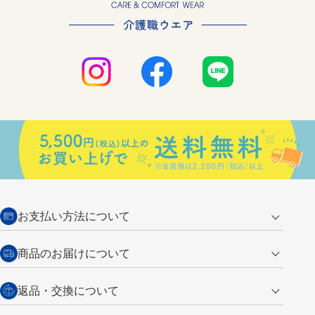
お支払い方法について
クレジットカード
商品のお届けについて
営業日午前11時までの決済完了の
代金引換
返品・交換について
ご注文は翌営業日の発送
銀行振込【前払い】