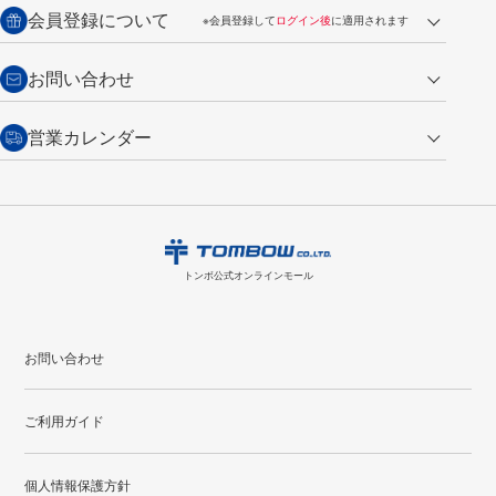
送料：全国一律 660円（税込）
返品の場合
会員登録について
※会員登録して
ログイン後
に適用されます
詳しくは
ご利用ガイド
をご覧ください。
商品到着後7日以内・未使用品に限り返品を承ります。
問い合わせフォーム
からご連絡ください。詳しくは
特定商取引法に基づく表記
をご覧くださ
・新規ご入会で
500ポイント
プレゼント
お問い合わせ
い。
・税込み2,200円以上のお買い上げで
送料無料
（通常は税込み5,500円以上で送料無料）
交換の場合
・次回のお買い物に使えるポイントがお買い上げごとに
100円につき1ポイ
営業カレンダー
トンボ製品・サービスに関する
商品到着後7日以内に限り交換を承ります。
問い合わせフォーム
からご連絡
ント
付与されます。
お問い合わせ
ください。詳しくは
特定商取引法に基づく表記
をご覧ください。
・ご購入履歴が確認できます。
8
2026.09
月
・領収書のダウンロードができます。
日
月
火
水
木
金
土
日
月
トンボ公式オンラインモールの
会員登録はこちら
購入・返品に関するお問い合わせ
1
トンボ公式オンラインモール
2
3
4
5
6
7
8
6
7
9
10
11
12
13
14
15
13
14
お問い合わせ
16
17
18
19
20
21
22
20
21
ご利用ガイド
23
24
25
26
27
28
29
27
28
30
31
個人情報保護方針