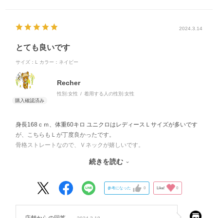
2024.3.14
とても良いです
サイズ：L
カラー：ネイビー
Recher
性別:
女性
着用する人の性別:
女性
身長168ｃｍ、体重60キロ ユニクロはレディースＬサイズが多いです
が、こちらもＬが丁度良かったです。
骨格ストレートなので、Ｖネックが嬉しいです。
とても気に入っています。
続きを読む
職場で使うのに、無地なのも有難いです。
参考になった
0
Like!
0