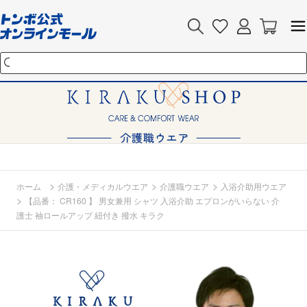
>
>
>
ホーム
介護・メディカルウエア
介護職ウエア
入浴介助用ウエア
>
【品番： CR160 】 男女兼用 シャツ 入浴介助 エプロンがいらない 介
護士 袖ロールアップ 紐付き 撥水 キラク