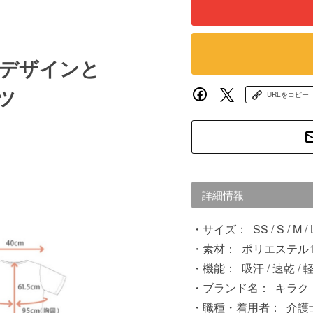
デザインと
ャツ
URLをコピー
詳細情報
サイズ：
SS / S / M / 
素材：
ポリエステル1
機能：
吸汗 / 速乾 /
ブランド名：
キラク
職種・着用者：
介護士