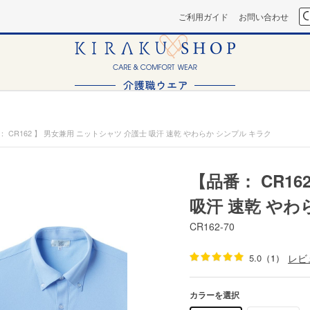
ご利用ガイド
お問い合わせ
： CR162 】 男女兼用 ニットシャツ 介護士 吸汗 速乾 やわらか シンプル キラク
【品番： CR1
吸汗 速乾 やわ
CR162-70
5.0
（1）
レビ
カラーを選択