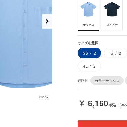
サックス
ネイビー
サイズを選択
SS
2
S
2
4L
2
カラー:サックス
選択中
￥ 6,160
(本