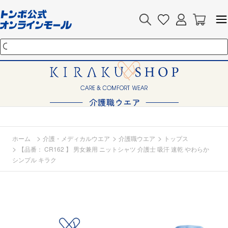
>
>
>
ホーム
介護・メディカルウエア
介護職ウエア
トップス
>
【品番： CR162 】 男女兼用 ニットシャツ 介護士 吸汗 速乾 やわらか
シンプル キラク