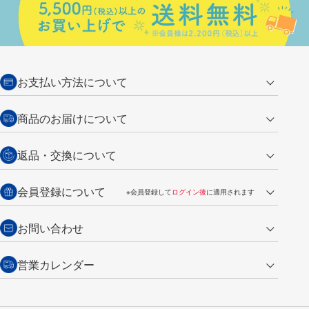
お支払い方法について
クレジットカード
商品のお届けについて
営業日午前11時までの決済完了の
代金引換
返品・交換について
ご注文は翌営業日の発送
銀行振込【前払い】
送料：全国一律 660円（税込）
返品の場合
会員登録について
※会員登録して
ログイン後
に適用されます
詳しくは
ご利用ガイド
をご覧ください。
商品到着後7日以内・未使用品に限り返品を承ります。
問い合わせフォーム
からご連絡ください。詳しくは
特定商取引法に基づく表記
をご覧くださ
・新規ご入会で
500ポイント
プレゼント
お問い合わせ
い。
・税込み2,200円以上のお買い上げで
送料無料
（通常は税込み5,500円以上で送料無料）
交換の場合
・次回のお買い物に使えるポイントがお買い上げごとに
100円につき1ポイ
営業カレンダー
トンボ製品・サービスに関する
商品到着後7日以内に限り交換を承ります。
問い合わせフォーム
からご連絡
ント
付与されます。
お問い合わせ
ください。詳しくは
特定商取引法に基づく表記
をご覧ください。
・ご購入履歴が確認できます。
8
2026.09
月
・領収書のダウンロードができます。