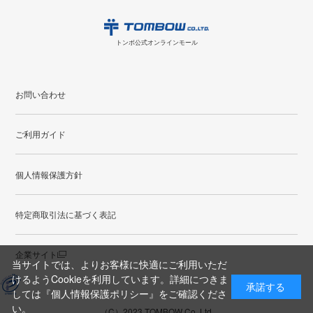
日
月
火
水
木
金
土
日
月
トンボ公式オンラインモールの
会員登録はこちら
購入・返品に関するお問い合わせ
1
トンボ公式オンラインモール
2
3
4
5
6
7
8
6
7
9
10
11
12
13
14
15
13
14
お問い合わせ
16
17
18
19
20
21
22
20
21
ご利用ガイド
23
24
25
26
27
28
29
27
28
30
31
個人情報保護方針
●
配送休日
特定商取引法に基づく表記
企業サイト
当サイトでは、よりお客様に快適にご利用いただ
けるようCookieを利用しています。詳細につきま
承諾する
しては
『個人情報保護ポリシー』
をご確認くださ
い。
（C）2023 TOMBOW Co.,Ltd.