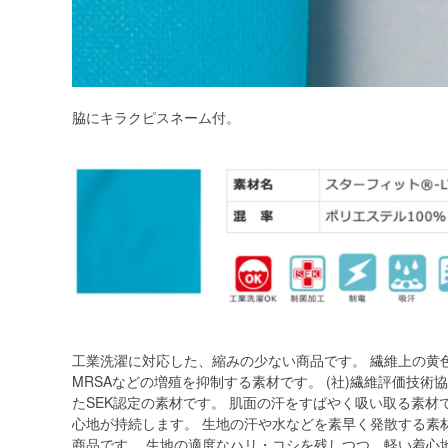
脇にキラクピスネーム付。
工業洗濯に対応した、縮みの少ない商品です。 繊維上の黄
MRSAなどの増殖を抑制する素材です。 (社)繊維評価技
たSEK認定の素材です。 肌面の汗をすばやく吸い取る素材
心地が持続します。 生地の汗や水などを素早く発散する素
商品です。 生地の適度なハリ・コシを残しつつ、軽い着心