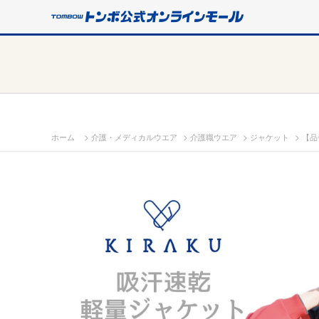
>
>
>
>
ホーム
介護・メディカルウエア
介護職ウエア
ジャケット
【品