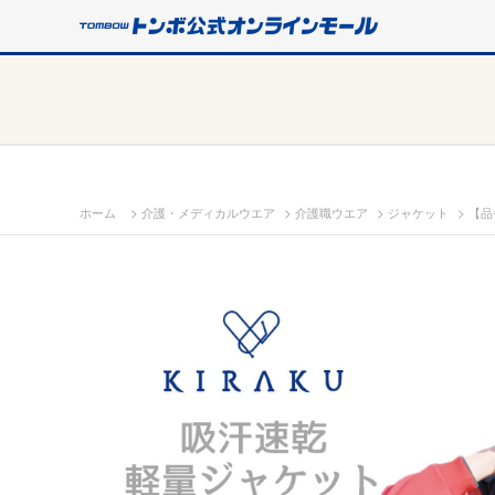
>
>
>
>
ホーム
介護・メディカルウエア
介護職ウエア
ジャケット
【品