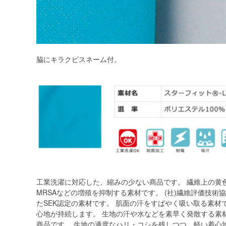
脇にキラクピスネーム付。
工業洗濯に対応した、縮みの少ない商品です。 繊維上の黄
MRSAなどの増殖を抑制する素材です。 (社)繊維評価技
たSEK認定の素材です。 肌面の汗をすばやく吸い取る素材
心地が持続します。 生地の汗や水などを素早く発散する素
商品です。 生地の適度なハリ・コシを残しつつ、軽い着心