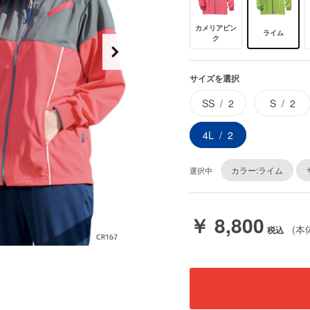
カメリアピン
ライム
ク
サイズを選択
SS
2
S
2
4L
2
カラー:ライム
選択中
￥ 8,800
(本