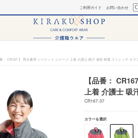
ご利用ガイド
お問い合わせ
番： CR167 】 男女兼用 ジャケット ジャージ 上着 介護士 吸汗 速乾 軽量 ストレッチ キラ
【品番： CR1
上着 介護士 吸
CR167-37
カラーを選択