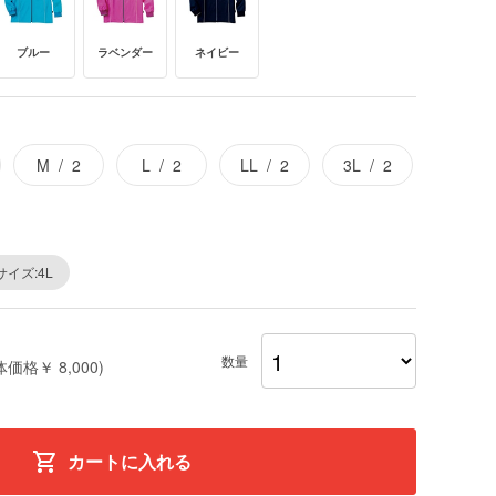
ブルー
ラベンダー
ネイビー
M
2
L
2
LL
2
3L
2
サイズ:4L
数量
体価格￥ 8,000)
カートに入れる