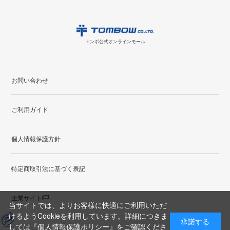
8
2026.09
月
・領収書のダウンロードができます。
日
月
火
水
木
金
土
日
月
トンボ公式オンラインモールの
会員登録はこちら
購入・返品に関するお問い合わせ
1
トンボ公式オンラインモール
2
3
4
5
6
7
8
6
7
9
10
11
12
13
14
15
13
14
お問い合わせ
16
17
18
19
20
21
22
20
21
ご利用ガイド
23
24
25
26
27
28
29
27
28
30
31
個人情報保護方針
●
配送休日
特定商取引法に基づく表記
企業サイト
当サイトでは、よりお客様に快適にご利用いただ
けるようCookieを利用しています。詳細につきま
承諾する
しては
『個人情報保護ポリシー』
をご確認くださ