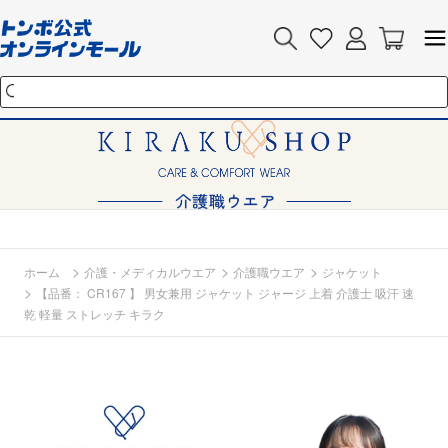
>
>
>
ホーム
介護・メディカルウエア
介護職ウエア
ジャケット
>
【品番： CR167 】 男女兼用 ジャケット ジャージ 上着 介護士 吸汗 速
乾 軽量 ストレッチ キラク