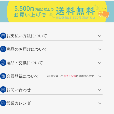
お支払い方法について
クレジットカード
商品のお届けについて
営業日午前11時までの決済完了の
代金引換
返品・交換について
ご注文は翌営業日の発送
銀行振込【前払い】
送料：全国一律 660円（税込）
返品の場合
会員登録について
※会員登録して
ログイン後
に適用されます
詳しくは
ご利用ガイド
をご覧ください。
商品到着後7日以内・未使用品に限り返品を承ります。
問い合わせフォーム
からご連絡ください。詳しくは
特定商取引法に基づく表記
をご覧くださ
・新規ご入会で
500ポイント
プレゼント
お問い合わせ
い。
・税込み2,200円以上のお買い上げで
送料無料
（通常は税込み5,500円以上で送料無料）
交換の場合
・次回のお買い物に使えるポイントがお買い上げごとに
100円につき1ポイ
営業カレンダー
トンボ製品・サービスに関する
商品到着後7日以内に限り交換を承ります。
問い合わせフォーム
からご連絡
ント
付与されます。
お問い合わせ
ください。詳しくは
特定商取引法に基づく表記
をご覧ください。
・ご購入履歴が確認できます。