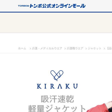
>
>
>
>
ホーム
介護・メディカルウエア
介護職ウエア
ジャケット
【品