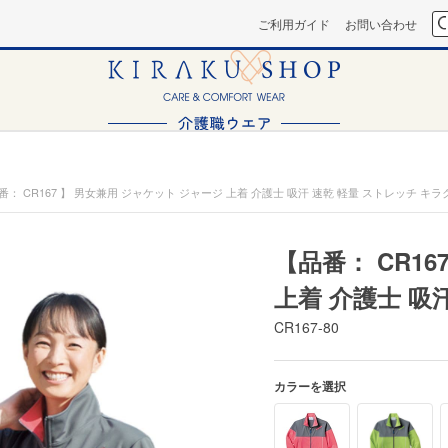
ご利用ガイド
お問い合わせ
番： CR167 】 男女兼用 ジャケット ジャージ 上着 介護士 吸汗 速乾 軽量 ストレッチ キラ
【品番： CR1
上着 介護士 吸
CR167-80
カラーを選択