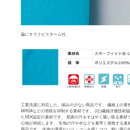
脇にキラクピスネーム付。
工業洗濯に対応した、縮みの少ない商品です。 繊維上の黄
MRSAなどの増殖を抑制する素材です。 (社)繊維評価技
たSEK認定の素材です。 肌面の汗をすばやく吸い取る素材
心地が持続します。 生地の汗や水などを素早く発散する素
商品です。 生地の適度なハリ・コシを残しつつ、軽い着心