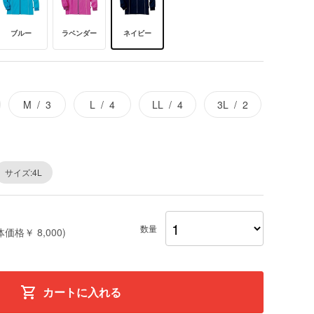
ブルー
ラベンダー
ネイビー
M
3
L
4
LL
4
3L
2
サイズ:4L
数量
体価格￥ 8,000)
カートに入れる