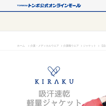
>
>
>
>
ホーム
介護・メディカルウエア
介護職ウエア
ジャケット
【品