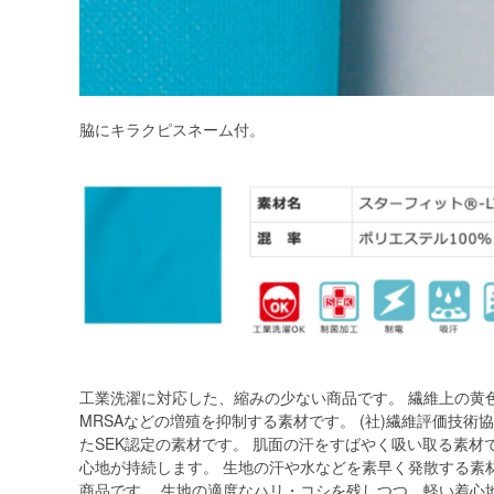
脇にキラクピスネーム付。
工業洗濯に対応した、縮みの少ない商品です。 繊維上の黄
MRSAなどの増殖を抑制する素材です。 (社)繊維評価技
たSEK認定の素材です。 肌面の汗をすばやく吸い取る素材
心地が持続します。 生地の汗や水などを素早く発散する素
商品です。 生地の適度なハリ・コシを残しつつ、軽い着心