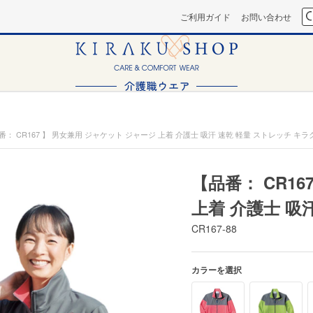
ご利用ガイド
お問い合わせ
番： CR167 】 男女兼用 ジャケット ジャージ 上着 介護士 吸汗 速乾 軽量 ストレッチ キラ
【品番： CR1
上着 介護士 吸
CR167-88
カラーを選択