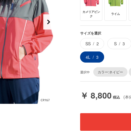
カメリアピン
ライム
ク
サイズを選択
SS
2
S
3
4L
3
カラー:ネイビー
選択中
￥ 8,800
(本