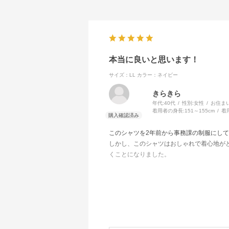
本当に良いと思います！
サイズ：LL
カラー：ネイビー
きらきら
年代:
40代
性別:
女性
お住ま
着用者の身長:
151～155cm
着
このシャツを2年前から事務課の制服にし
しかし、このシャツはおしゃれで着心地が
くことになりました。
それほど良い商品なので本当にお勧めしま
また、この「KIRAKU」は安心の「トン
今後ともよろしくお願いいたします。