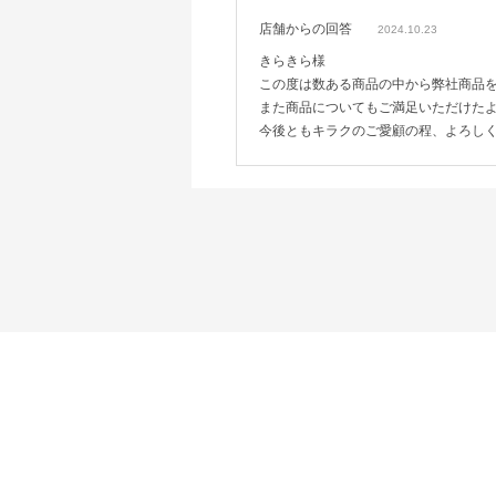
店舗からの回答
2024.10.23
きらきら様
この度は数ある商品の中から弊社商品
また商品についてもご満足いただけた
今後ともキラクのご愛顧の程、よろし