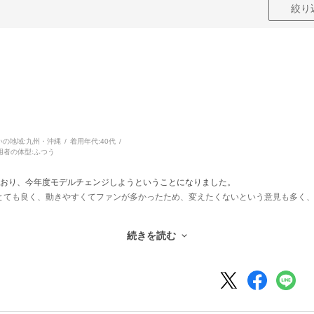
絞り
いの地域:
九州・沖縄
着用年代:
40代
用者の体型:
ふつう
ており、今年度モデルチェンジしようということになりました。
とても良く、動きやすくてファンが多かったため、変えたくないという意見も多く
す！
続きを読む
ボ」ブランド（と言うことを実は今回初めて知りました・・・）なのでますます良質