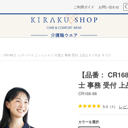
ご利用ガイド
お問い合わせ
： CR168 】 レディース ニットシャツ 介護士 事務 受付 上品なタイ付き キラク
【品番： CR1
士 事務 受付 
CR168-88
5.0
（1）
レビ
カラーを選択