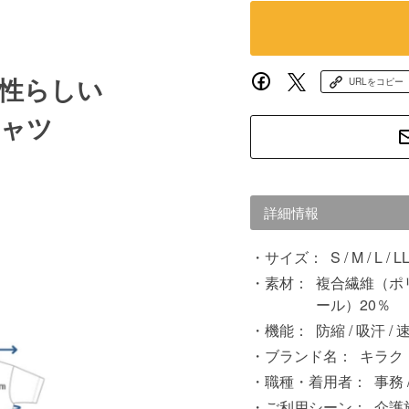
性らしい
URLをコピー
シャツ
詳細情報
サイズ：
S / M / L / LL
素材：
複合繊維（ポリ
ール）20％
機能：
防縮 / 吸汗 / 
ブランド名：
キラク
職種・着用者：
事務 
ご利用シーン：
介護施