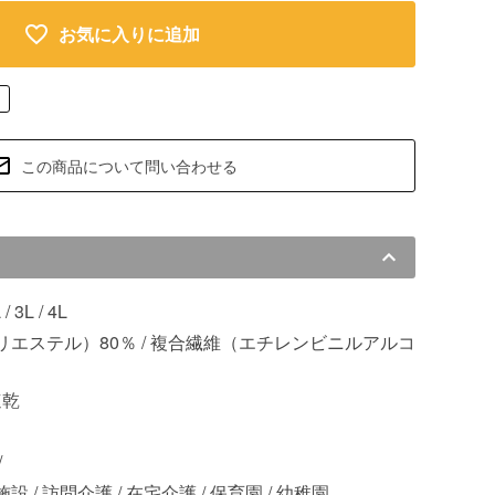
お気に入りに追加
この商品について問い合わせる
 / 3L / 4L
エステル）80％ / 複合繊維（エチレンビニルアルコ
速乾
/
設 / 訪問介護 / 在宅介護 / 保育園 / 幼稚園