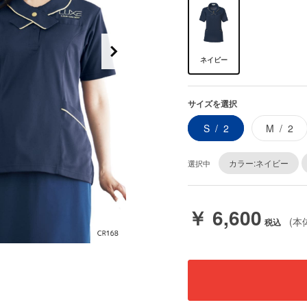
ネイビー
サイズを選択
S
2
M
2
カラー:ネイビー
選択中
￥ 6,600
(本