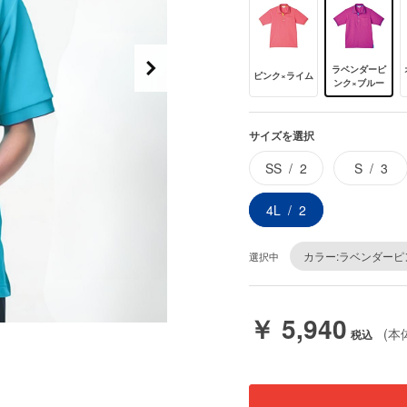
ラベンダーピ
ピンク×ライム
ンク×ブルー
サイズを選択
SS
2
S
3
4L
2
カラー:ラベンダーピ
選択中
￥ 5,940
(本