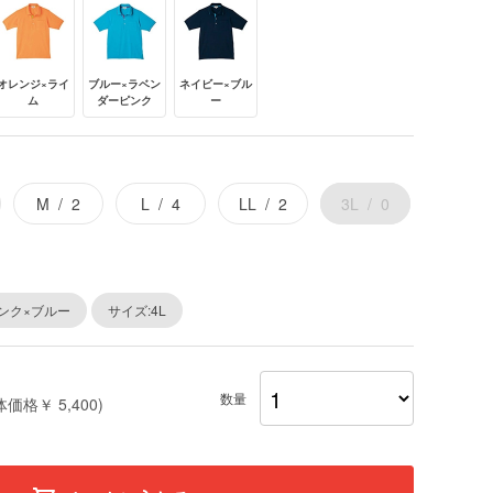
オレンジ×ライ
ブルー×ラベン
ネイビー×ブル
ム
ダーピンク
ー
M
2
L
4
LL
2
3L
0
ンク×ブルー
サイズ:4L
数量
体価格￥ 5,400)