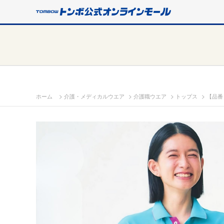
>
>
>
>
ホーム
介護・メディカルウエア
介護職ウエア
トップス
【品番