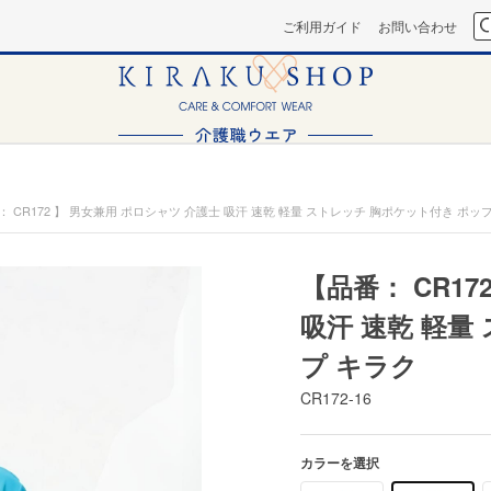
ご利用ガイド
お問い合わせ
： CR172 】 男女兼用 ポロシャツ 介護士 吸汗 速乾 軽量 ストレッチ 胸ポケット付き ポッ
【品番： CR17
吸汗 速乾 軽量
プ キラク
CR172-16
カラーを選択