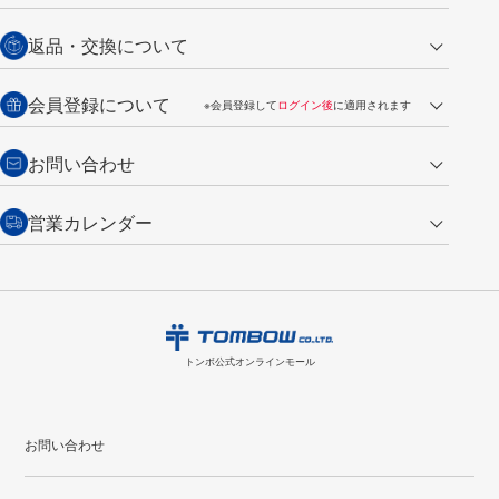
営業日午前11時までの決済完了の
代金引換
返品・交換について
ご注文は翌営業日の発送
銀行振込【前払い】
送料：全国一律 660円（税込）
返品の場合
会員登録について
※会員登録して
ログイン後
に適用されます
詳しくは
ご利用ガイド
をご覧ください。
商品到着後7日以内・未使用品に限り返品を承ります。
問い合わせフォーム
からご連絡ください。詳しくは
特定商取引法に基づく表記
をご覧くださ
・新規ご入会で
500ポイント
プレゼント
お問い合わせ
い。
・税込み2,200円以上のお買い上げで
送料無料
（通常は税込み5,500円以上で送料無料）
交換の場合
・次回のお買い物に使えるポイントがお買い上げごとに
100円につき1ポイ
営業カレンダー
トンボ製品・サービスに関する
商品到着後7日以内に限り交換を承ります。
問い合わせフォーム
からご連絡
ント
付与されます。
お問い合わせ
ください。詳しくは
特定商取引法に基づく表記
をご覧ください。
・ご購入履歴が確認できます。
8
2026.09
月
・領収書のダウンロードができます。
日
月
火
水
木
金
土
日
月
トンボ公式オンラインモールの
会員登録はこちら
購入・返品に関するお問い合わせ
1
トンボ公式オンラインモール
2
3
4
5
6
7
8
6
7
9
10
11
12
13
14
15
13
14
お問い合わせ
16
17
18
19
20
21
22
20
21