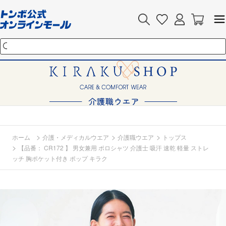
>
>
>
ホーム
介護・メディカルウエア
介護職ウエア
トップス
>
【品番： CR172 】 男女兼用 ポロシャツ 介護士 吸汗 速乾 軽量 ストレ
ッチ 胸ポケット付き ポップ キラク