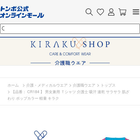
>
>
>
ホーム
介護・メディカルウエア
介護職ウエア
トップス
>
【品番： CR184 】 男女兼用 Ｔシャツ 介護士 吸汗 速乾 サラサラ 肌ざ
わり ポップカラー 軽量 キラク