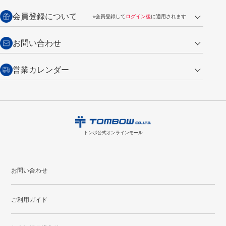
銀行振込【前払い】
送料：全国一律 660円（税込）
返品の場合
会員登録について
※会員登録して
ログイン後
に適用されます
詳しくは
ご利用ガイド
をご覧ください。
商品到着後7日以内・未使用品に限り返品を承ります。
問い合わせフォーム
からご連絡ください。詳しくは
特定商取引法に基づく表記
をご覧くださ
・新規ご入会で
500ポイント
プレゼント
お問い合わせ
い。
・税込み2,200円以上のお買い上げで
送料無料
（通常は税込み5,500円以上で送料無料）
交換の場合
・次回のお買い物に使えるポイントがお買い上げごとに
100円につき1ポイ
営業カレンダー
トンボ製品・サービスに関する
商品到着後7日以内に限り交換を承ります。
問い合わせフォーム
からご連絡
ント
付与されます。
お問い合わせ
ください。詳しくは
特定商取引法に基づく表記
をご覧ください。
・ご購入履歴が確認できます。
8
2026.09
月
・領収書のダウンロードができます。
日
月
火
水
木
金
土
日
月
トンボ公式オンラインモールの
会員登録はこちら
購入・返品に関するお問い合わせ
1
トンボ公式オンラインモール
2
3
4
5
6
7
8
6
7
9
10
11
12
13
14
15
13
14
お問い合わせ
16
17
18
19
20
21
22
20
21
ご利用ガイド
23
24
25
26
27
28
29
27
28
30
31