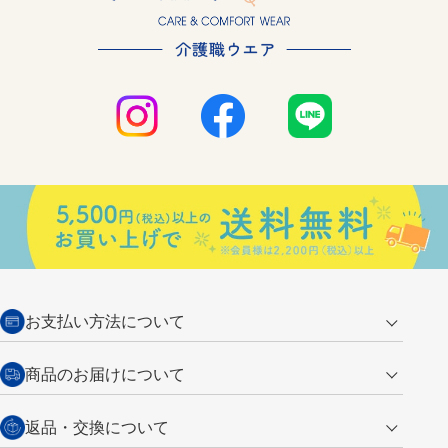
お支払い方法について
クレジットカード
商品のお届けについて
営業日午前11時までの決済完了の
代金引換
返品・交換について
ご注文は翌営業日の発送