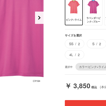
ラベンダーピ
ピンク×ライム
ンク×ブルー
サイズを選択
SS
2
S
2
4L
2
カラー:ピンク×ライ
選択中
￥ 3,850
(本