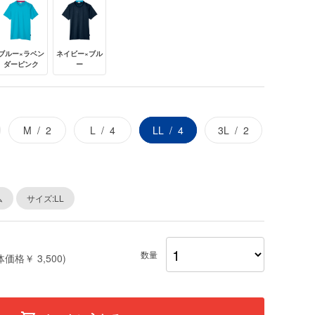
ブルー×ラベン
ネイビー×ブル
ダーピンク
ー
M
2
L
4
LL
4
3L
2
ム
サイズ:LL
数量
体価格￥ 3,500)