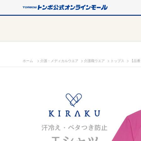
>
>
>
>
ホーム
介護・メディカルウエア
介護職ウエア
トップス
【品番