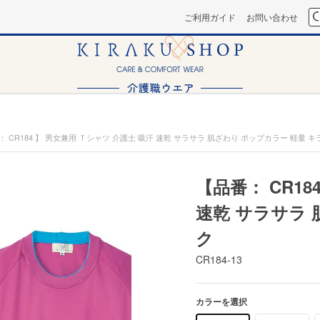
ご利用ガイド
お問い合わせ
： CR184 】 男女兼用 Ｔシャツ 介護士 吸汗 速乾 サラサラ 肌ざわり ポップカラー 軽量 キ
【品番： CR18
速乾 サラサラ 
ク
CR184-13
カラーを選択