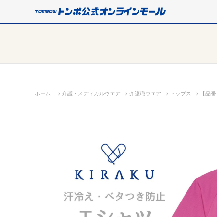
>
>
>
>
ホーム
介護・メディカルウエア
介護職ウエア
トップス
【品番