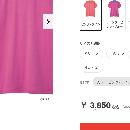
ラベンダーピ
ピンク×ライム
ンク×ブルー
サイズを選択
SS
2
S
2
4L
2
カラー:ピンク×ライ
選択中
￥ 3,850
(本