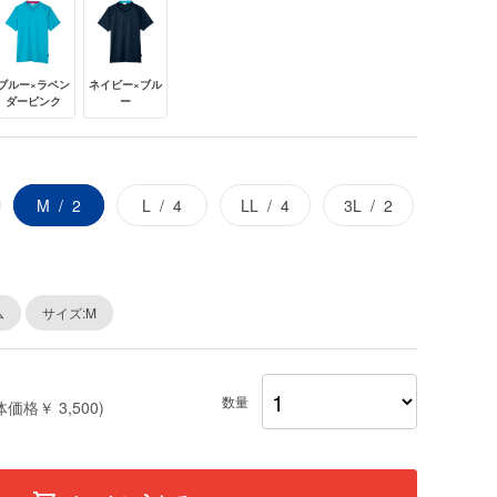
ブルー×ラベン
ネイビー×ブル
ダーピンク
ー
M
2
L
4
LL
4
3L
2
ム
サイズ:M
数量
体価格￥ 3,500)