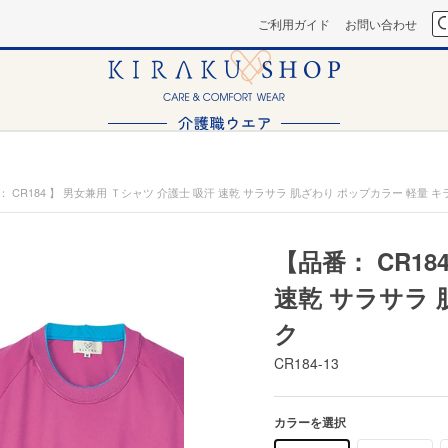
ご利用ガイド
お問い合わせ
： CR184 】 男女兼用 Ｔシャツ 介護士 吸汗 速乾 サラサラ 肌ざわり ポップカラー 軽量 キ
【品番： CR18
速乾 サラサラ 
ク
CR184-13
カラーを選択