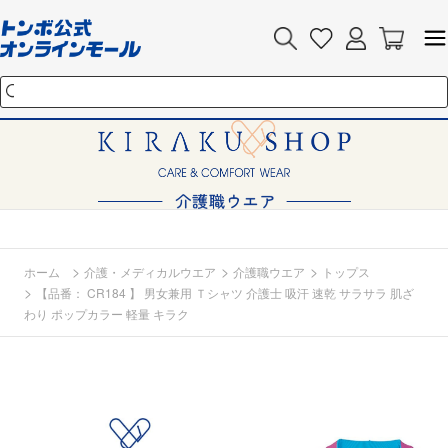
>
>
>
ホーム
介護・メディカルウエア
介護職ウエア
トップス
>
【品番： CR184 】 男女兼用 Ｔシャツ 介護士 吸汗 速乾 サラサラ 肌ざ
わり ポップカラー 軽量 キラク