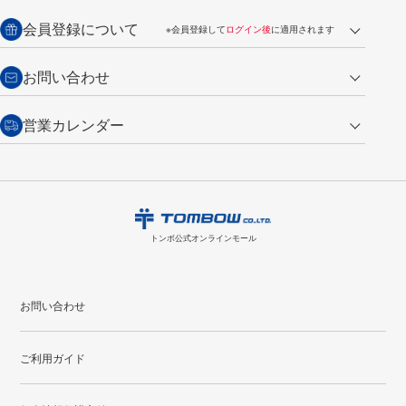
銀行振込【前払い】
送料：全国一律 660円（税込）
返品の場合
会員登録について
※会員登録して
ログイン後
に適用されます
詳しくは
ご利用ガイド
をご覧ください。
商品到着後7日以内・未使用品に限り返品を承ります。
問い合わせフォーム
からご連絡ください。詳しくは
特定商取引法に基づく表記
をご覧くださ
・新規ご入会で
500ポイント
プレゼント
お問い合わせ
い。
・税込み2,200円以上のお買い上げで
送料無料
（通常は税込み5,500円以上で送料無料）
交換の場合
・次回のお買い物に使えるポイントがお買い上げごとに
100円につき1ポイ
営業カレンダー
トンボ製品・サービスに関する
商品到着後7日以内に限り交換を承ります。
問い合わせフォーム
からご連絡
ント
付与されます。
お問い合わせ
ください。詳しくは
特定商取引法に基づく表記
をご覧ください。
・ご購入履歴が確認できます。
8
2026.09
月
・領収書のダウンロードができます。
日
月
火
水
木
金
土
日
月
トンボ公式オンラインモールの
会員登録はこちら
購入・返品に関するお問い合わせ
1
トンボ公式オンラインモール
2
3
4
5
6
7
8
6
7
9
10
11
12
13
14
15
13
14
お問い合わせ
16
17
18
19
20
21
22
20
21
ご利用ガイド
23
24
25
26
27
28
29
27
28
30
31