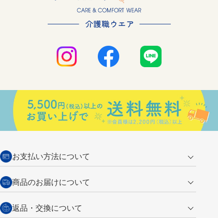
お支払い方法について
クレジットカード
商品のお届けについて
営業日午前11時までの決済完了の
代金引換
返品・交換について
ご注文は翌営業日の発送