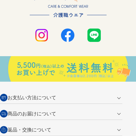
お支払い方法について
クレジットカード
商品のお届けについて
営業日午前11時までの決済完了の
代金引換
返品・交換について
ご注文は翌営業日の発送