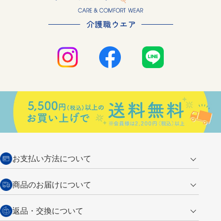
お支払い方法について
クレジットカード
商品のお届けについて
営業日午前11時までの決済完了の
代金引換
返品・交換について
ご注文は翌営業日の発送