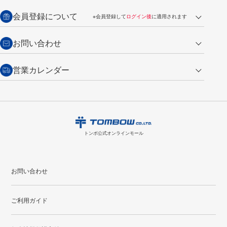
銀行振込【前払い】
送料：全国一律 660円（税込）
返品の場合
会員登録について
※会員登録して
ログイン後
に適用されます
詳しくは
ご利用ガイド
をご覧ください。
商品到着後7日以内・未使用品に限り返品を承ります。
問い合わせフォーム
からご連絡ください。詳しくは
特定商取引法に基づく表記
をご覧くださ
・新規ご入会で
500ポイント
プレゼント
お問い合わせ
い。
・税込み2,200円以上のお買い上げで
送料無料
（通常は税込み5,500円以上で送料無料）
交換の場合
・次回のお買い物に使えるポイントがお買い上げごとに
100円につき1ポイ
営業カレンダー
トンボ製品・サービスに関する
商品到着後7日以内に限り交換を承ります。
問い合わせフォーム
からご連絡
ント
付与されます。
お問い合わせ
ください。詳しくは
特定商取引法に基づく表記
をご覧ください。
・ご購入履歴が確認できます。
8
2026.09
月
・領収書のダウンロードができます。
日
月
火
水
木
金
土
日
月
トンボ公式オンラインモールの
会員登録はこちら
購入・返品に関するお問い合わせ
1
トンボ公式オンラインモール
2
3
4
5
6
7
8
6
7
9
10
11
12
13
14
15
13
14
お問い合わせ
16
17
18
19
20
21
22
20
21
ご利用ガイド
23
24
25
26
27
28
29
27
28
30
31