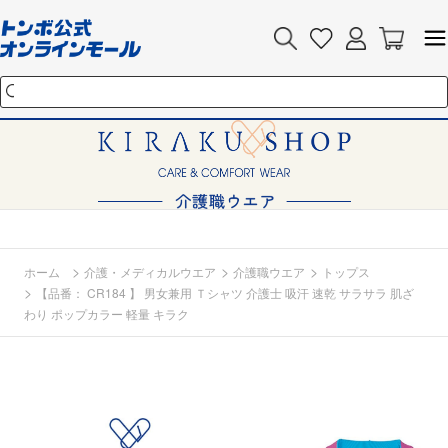
>
>
>
ホーム
介護・メディカルウエア
介護職ウエア
トップス
>
【品番： CR184 】 男女兼用 Ｔシャツ 介護士 吸汗 速乾 サラサラ 肌ざ
わり ポップカラー 軽量 キラク