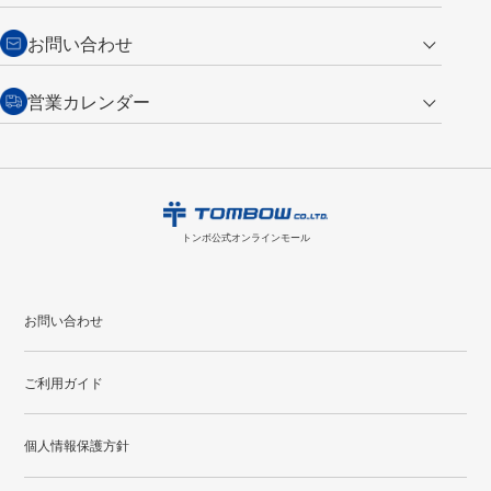
商品到着後7日以内・未使用品に限り返品を承ります。
問い合わせフォーム
からご連絡ください。詳しくは
特定商取引法に基づく表記
をご覧くださ
・新規ご入会で
500ポイント
プレゼント
お問い合わせ
い。
・税込み2,200円以上のお買い上げで
送料無料
（通常は税込み5,500円以上で送料無料）
交換の場合
・次回のお買い物に使えるポイントがお買い上げごとに
100円につき1ポイ
営業カレンダー
トンボ製品・サービスに関する
商品到着後7日以内に限り交換を承ります。
問い合わせフォーム
からご連絡
ント
付与されます。
お問い合わせ
ください。詳しくは
特定商取引法に基づく表記
をご覧ください。
・ご購入履歴が確認できます。
8
2026.09
月
・領収書のダウンロードができます。
日
月
火
水
木
金
土
日
月
トンボ公式オンラインモールの
会員登録はこちら
購入・返品に関するお問い合わせ
1
トンボ公式オンラインモール
2
3
4
5
6
7
8
6
7
9
10
11
12
13
14
15
13
14
お問い合わせ
16
17
18
19
20
21
22
20
21
ご利用ガイド
23
24
25
26
27
28
29
27
28
30
31
個人情報保護方針
●
配送休日