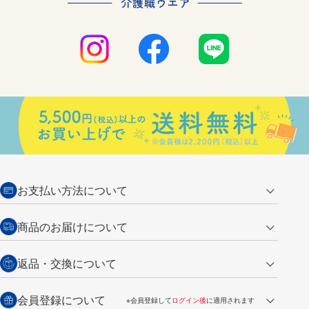
お支払い方法について
クレジットカード
商品のお届けについて
営業日午前11時までの決済完了の
代金引換
返品・交換について
ご注文は翌営業日の発送
銀行振込【前払い】
送料：全国一律 660円（税込）
返品の場合
会員登録について
※会員登録して
ログイン後
に適用されます
詳しくは
ご利用ガイド
をご覧ください。