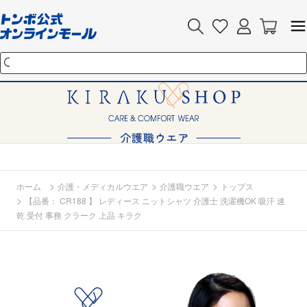
>
>
>
ホーム
介護・メディカルウエア
介護職ウエア
トップス
>
【品番： CR188 】 レディース ニットシャツ 介護士 洗濯機OK 吸汗 速
乾 受付 事務 クラーク 上品 キラク