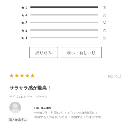
★
5
(1)
★
4
(0)
★
3
(0)
★
2
(0)
★
1
(0)
絞り込み
表示：新しい順
2024.6.12
サラサラ感が最高！
サイズ：L
カラー：ブラック
no name
年代:
50代
性別:
女性
お住まいの地域:
関東
着用する人の年代:
その他
着用する人の性別:
女性