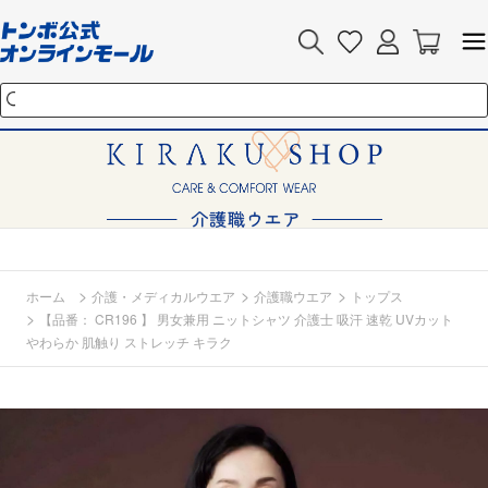
>
>
>
ホーム
介護・メディカルウエア
介護職ウエア
トップス
>
【品番： CR196 】 男女兼用 ニットシャツ 介護士 吸汗 速乾 UVカット
やわらか 肌触り ストレッチ キラク