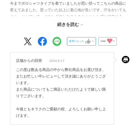
今までポロシャツタイプを着ていましたが思い切ってこちらの商品に
変えてみました。思っていた以上に着心地が良いです。汗をかいても
さらっとしていて、ボタンダウンなのもきちんとした感じで気に入っ
ています。もっと早く見つけたかったと後悔しました。おすすめで
続きを読む
す。
参考になった
1
Like!
0
店舗からの回答
2024.6.17
この度は数ある商品の中から弊社商品をお選び頂き、
またお忙しい中レビューして頂き誠にありがとうござ
います。
また商品についてもご満足いただけたようで嬉しい限
りでございます。
今後ともキラクのご愛顧の程、よろしくお願い申し上
げます。