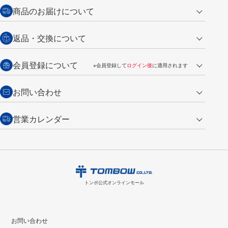
クレジットカード
商品のお届けについて
営業日午前11時までの決済完了の
代金引換
返品・交換について
ご注文は翌営業日の発送
銀行振込【前払い】
送料：全国一律 660円（税込）
返品の場合
会員登録について
※会員登録して
ログイン後
に適用されます
詳しくは
ご利用ガイド
をご覧ください。
商品到着後7日以内・未使用品に限り返品を承ります。
問い合わせフォーム
からご連絡ください。詳しくは
特定商取引法に基づく表記
をご覧くださ
・新規ご入会で
500ポイント
プレゼント
お問い合わせ
い。
・税込み2,200円以上のお買い上げで
送料無料
（通常は税込み5,500円以上で送料無料）
交換の場合
・次回のお買い物に使えるポイントがお買い上げごとに
100円につき1ポイ
営業カレンダー
トンボ製品・サービスに関する
商品到着後7日以内に限り交換を承ります。
問い合わせフォーム
からご連絡
ント
付与されます。
お問い合わせ
ください。詳しくは
特定商取引法に基づく表記
をご覧ください。
・ご購入履歴が確認できます。
8
2026.09
月
・領収書のダウンロードができます。
日
月
火
水
木
金
土
日
月
トンボ公式オンラインモールの
会員登録はこちら
購入・返品に関するお問い合わせ
1
トンボ公式オンラインモール
2
3
4
5
6
7
8
6
7
9
10
11
12
13
14
15
13
14
お問い合わせ