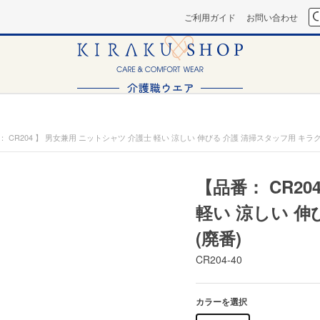
ご利用ガイド
お問い合わせ
： CR204 】 男女兼用 ニットシャツ 介護士 軽い 涼しい 伸びる 介護 清掃スタッフ用 キラク
【品番： CR2
軽い 涼しい 伸
(廃番)
CR204-40
カラーを選択