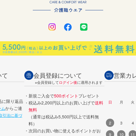
会員登録について
営業カ
いて
※会員登録して
ログイン後
に適用されます
・新規ご入会で
500ポイント
プレゼント
品に限り返品
日
月
火
・税込み2,200円以上のお買い上げで
送料
からご連
ーム
無料
取引法に基づ
（通常は税込み5,500円以上で送料無
2
3
4
料）
・次回のお買い物に使えるポイントがお
9
10
11