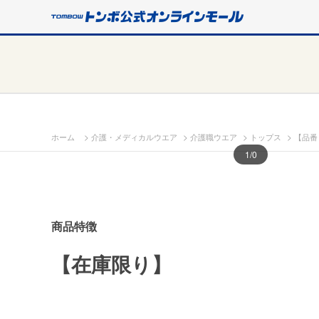
>
>
>
>
ホーム
介護・メディカルウエア
介護職ウエア
トップス
【品番
1
/0
商品特徴
【在庫限り】