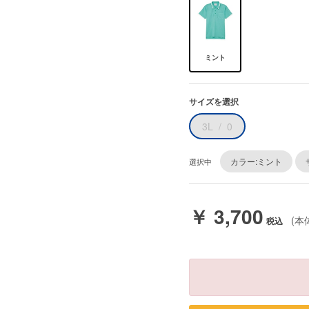
ミント
サイズを選択
3L
0
カラー:ミント
選択中
￥ 3,700
(本