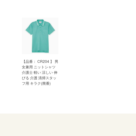
【品番： CR204 】 男
女兼用 ニットシャツ
介護士 軽い 涼しい 伸
びる 介護 清掃スタッ
フ用 キラク(廃番)