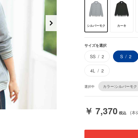
シルバーモク
カーキ
サイズを選択
SS
2
S
2
4L
2
カラー:シルバーモク
選択中
￥ 7,370
(本