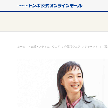
>
>
>
>
ホーム
介護・メディカルウエア
介護職ウエア
ジャケット
【品