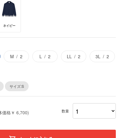
ネイビー
M
2
L
2
LL
2
3L
2
サイズ:S
数量
体価格￥ 6,700)