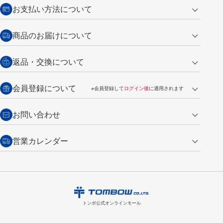
お支払い方法について
クレジットカード
商品のお届けについて
営業日午前11時までの決済完了の
代金引換
返品・交換について
ご注文は翌営業日の発送
銀行振込【前払い】
送料：全国一律 660円（税込）
返品の場合
会員登録について
※会員登録して
ログイン後
に適用されます
詳しくは
ご利用ガイド
をご覧ください。
商品到着後7日以内・未使用品に限り返品を承ります。
問い合わせフォーム
からご連絡ください。詳しくは
特定商取引法に基づく表記
をご覧くださ
・新規ご入会で
500ポイント
プレゼント
お問い合わせ
い。
・税込み2,200円以上のお買い上げで
送料無料
（通常は税込み5,500円以上で送料無料）
交換の場合
・次回のお買い物に使えるポイントがお買い上げごとに
100円につき1ポイ
営業カレンダー
トンボ製品・サービスに関する
商品到着後7日以内に限り交換を承ります。
問い合わせフォーム
からご連絡
ント
付与されます。
お問い合わせ
ください。詳しくは
特定商取引法に基づく表記
をご覧ください。
・ご購入履歴が確認できます。
8
2026.09
月
・領収書のダウンロードができます。
日
月
火
水
木
金
土
日
月
トンボ公式オンラインモールの
会員登録はこちら
購入・返品に関するお問い合わせ
1
トンボ公式オンラインモール
2
3
4
5
6
7
8
6
7