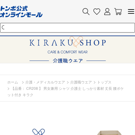
>
>
>
ホーム
介護・メディカルウエア
介護職ウエア
トップス
>
【品番： CR208 】 男女兼用 シャツ 介護士 しっかり素材 丈長 腰ポケ
ット付き キラク