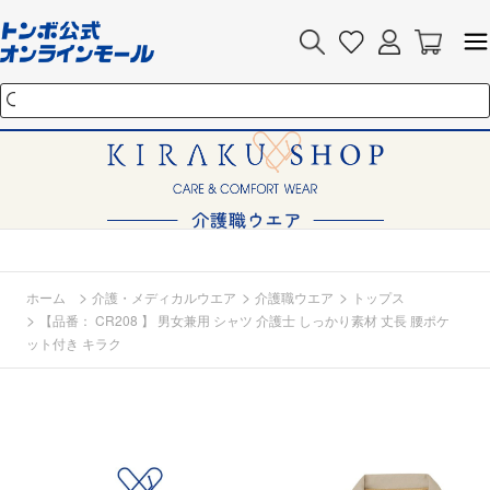
>
>
>
ホーム
介護・メディカルウエア
介護職ウエア
トップス
>
【品番： CR208 】 男女兼用 シャツ 介護士 しっかり素材 丈長 腰ポケ
ット付き キラク