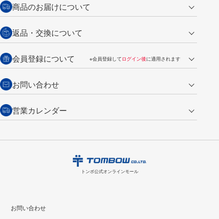
クレジットカード
商品のお届けについて
営業日午前11時までの決済完了の
代金引換
返品・交換について
ご注文は翌営業日の発送
銀行振込【前払い】
送料：全国一律 660円（税込）
返品の場合
会員登録について
※会員登録して
ログイン後
に適用されます
詳しくは
ご利用ガイド
をご覧ください。
商品到着後7日以内・未使用品に限り返品を承ります。
問い合わせフォーム
からご連絡ください。詳しくは
特定商取引法に基づく表記
をご覧くださ
・新規ご入会で
500ポイント
プレゼント
お問い合わせ
い。
・税込み2,200円以上のお買い上げで
送料無料
（通常は税込み5,500円以上で送料無料）
交換の場合
・次回のお買い物に使えるポイントがお買い上げごとに
100円につき1ポイ
営業カレンダー
トンボ製品・サービスに関する
商品到着後7日以内に限り交換を承ります。
問い合わせフォーム
からご連絡
ント
付与されます。
お問い合わせ
ください。詳しくは
特定商取引法に基づく表記
をご覧ください。
・ご購入履歴が確認できます。
8
2026.09
月
・領収書のダウンロードができます。
日
月
火
水
木
金
土
日
月
トンボ公式オンラインモールの
会員登録はこちら
購入・返品に関するお問い合わせ
1
トンボ公式オンラインモール
2
3
4
5
6
7
8
6
7
9
10
11
12
13
14
15
13
14
お問い合わせ