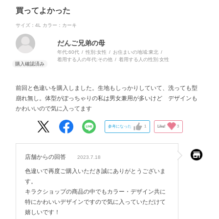
買ってよかった
サイズ：4L
カラー：カーキ
だんご兄弟の母
年代:
60代
性別:
女性
お住まいの地域:
東北
着用する人の年代:
その他
着用する人の性別:
女性
前回と色違いを購入しました。生地もしっかりしていて、洗っても型
崩れ無し。体型がぽっちゃりの私は男女兼用が多いけど デザインも
かわいいので気に入ってます
参考になった
1
Like!
3
店舗からの回答
2023.7.18
色違いで再度ご購入いただき誠にありがとうございま
す。
キラクショップの商品の中でもカラー・デザイン共に
特にかわいいデザインですので気に入っていただけて
嬉しいです！