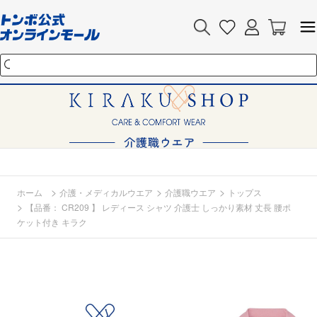
>
>
>
ホーム
介護・メディカルウエア
介護職ウエア
トップス
>
【品番： CR209 】 レディース シャツ 介護士 しっかり素材 丈長 腰ポ
ケット付き キラク