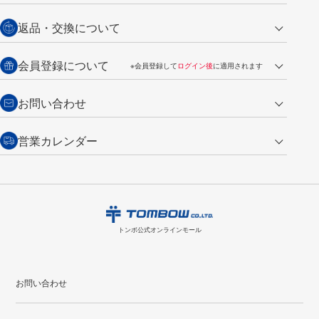
営業日午前11時までの決済完了の
代金引換
返品・交換について
ご注文は翌営業日の発送
銀行振込【前払い】
送料：全国一律 660円（税込）
返品の場合
会員登録について
※会員登録して
ログイン後
に適用されます
詳しくは
ご利用ガイド
をご覧ください。
商品到着後7日以内・未使用品に限り返品を承ります。
問い合わせフォーム
からご連絡ください。詳しくは
特定商取引法に基づく表記
をご覧くださ
・新規ご入会で
500ポイント
プレゼント
お問い合わせ
い。
・税込み2,200円以上のお買い上げで
送料無料
（通常は税込み5,500円以上で送料無料）
交換の場合
・次回のお買い物に使えるポイントがお買い上げごとに
100円につき1ポイ
営業カレンダー
トンボ製品・サービスに関する
商品到着後7日以内に限り交換を承ります。
問い合わせフォーム
からご連絡
ント
付与されます。
お問い合わせ
ください。詳しくは
特定商取引法に基づく表記
をご覧ください。
・ご購入履歴が確認できます。
8
2026.09
月
・領収書のダウンロードができます。
日
月
火
水
木
金
土
日
月
トンボ公式オンラインモールの
会員登録はこちら
購入・返品に関するお問い合わせ
1
トンボ公式オンラインモール
2
3
4
5
6
7
8
6
7
9
10
11
12
13
14
15
13
14
お問い合わせ
16
17
18
19
20
21
22
20
21