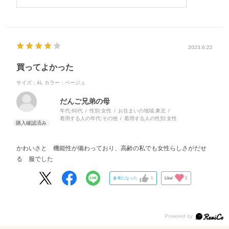
2023.6.22
買ってよかった
サイズ：4L
カラー：ベージュ
だんご兄弟の母
年代:
60代
性別:
女性
お住まいの地域:
東北
着用する人の年代:
その他
着用する人の性別:
女性
かわいさと 機能性が備わっており、高齢の私でも女性らしさがだせ
る 服でした
参考になった
1
Like!
2