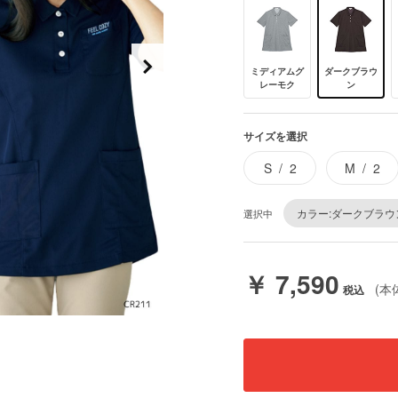
ミディアムグ
ダークブラウ
レーモク
ン
サイズを選択
S
2
M
2
カラー:ダークブラウ
選択中
￥ 7,590
(本