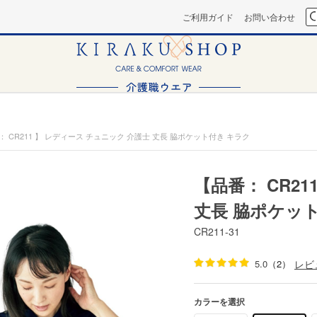
ご利用ガイド
お問い合わせ
： CR211 】 レディース チュニック 介護士 丈長 脇ポケット付き キラク
【品番： CR2
丈長 脇ポケッ
CR211-31
5.0
（2）
レビ
カラーを選択