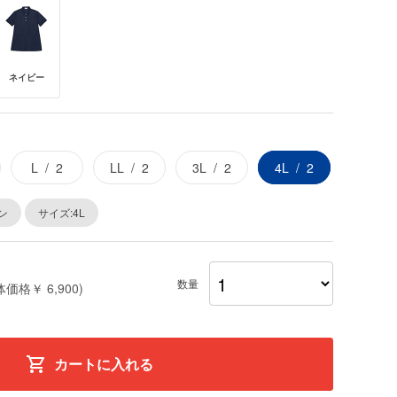
ネイビー
L
2
LL
2
3L
2
4L
2
ン
サイズ:4L
数量
体価格￥ 6,900)
カートに入れる