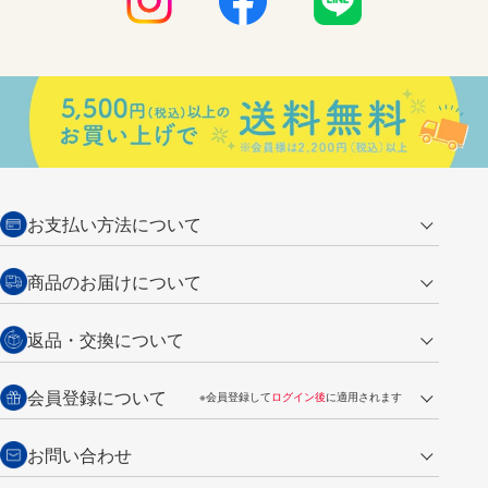
お支払い方法について
クレジットカード
商品のお届けについて
営業日午前11時までの決済完了の
代金引換
返品・交換について
ご注文は翌営業日の発送
銀行振込【前払い】
送料：全国一律 660円（税込）
返品の場合
会員登録について
※会員登録して
ログイン後
に適用されます
詳しくは
ご利用ガイド
をご覧ください。
商品到着後7日以内・未使用品に限り返品を承ります。
問い合わせフォーム
からご連絡ください。詳しくは
特定商取引法に基づく表記
をご覧くださ
・新規ご入会で
500ポイント
プレゼント
お問い合わせ
い。
・税込み2,200円以上のお買い上げで
送料無料
（通常は税込み5,500円以上で送料無料）