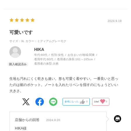
2024.9.19
可愛いです
サイズ：3L
カラー：ミディアムグレーモク
HIKA
年代:
60代
性別:
女性
お住まいの地域:
関東
着用年代:
60代
着用者の身長:
161～165cm
着用者の体型:
大柄
生地も汚れにくく乾きも速い。形も可愛く着やすい。一番良いと思っ
たのは裾のポケット。ノートを入れたりペンを指すのにちょうどいい
大きさ。
参考になった
0
Like!
0
店舗からの回答
2024.9.20
HIKA様