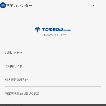
交換の場合
・次回のお買い物に使えるポイントがお買い上げごとに
100円につき1ポイ
営業カレンダー
トンボ製品・サービスに関する
商品到着後7日以内に限り交換を承ります。
問い合わせフォーム
からご連絡
ント
付与されます。
お問い合わせ
ください。詳しくは
特定商取引法に基づく表記
をご覧ください。
・ご購入履歴が確認できます。
8
2026.09
月
・領収書のダウンロードができます。
日
月
火
水
木
金
土
日
月
トンボ公式オンラインモールの
会員登録はこちら
購入・返品に関するお問い合わせ
1
トンボ公式オンラインモール
2
3
4
5
6
7
8
6
7
9
10
11
12
13
14
15
13
14
お問い合わせ
16
17
18
19
20
21
22
20
21
ご利用ガイド
23
24
25
26
27
28
29
27
28
30
31
個人情報保護方針
●
配送休日
特定商取引法に基づく表記