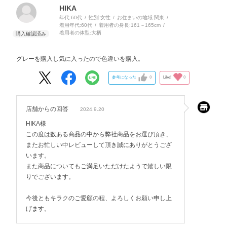
HIKA
年代:
60代
性別:
女性
お住まいの地域:
関東
着用年代:
60代
着用者の身長:
161～165cm
着用者の体型:
大柄
グレーを購入し気に入ったので色違いを購入。
参考になった
0
Like!
0
店舗からの回答
2024.9.20
HIKA様
この度は数ある商品の中から弊社商品をお選び頂き、
またお忙しい中レビューして頂き誠にありがとうござ
います。
また商品についてもご満足いただけたようで嬉しい限
りでございます。
今後ともキラクのご愛顧の程、よろしくお願い申し上
げます。