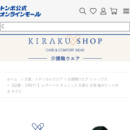
>
>
>
ホーム
介護・メディカルウエア
介護職ウエア
トップス
>
【品番： CR211 】 レディース チュニック 介護士 丈長 脇ポケット付
き キラク