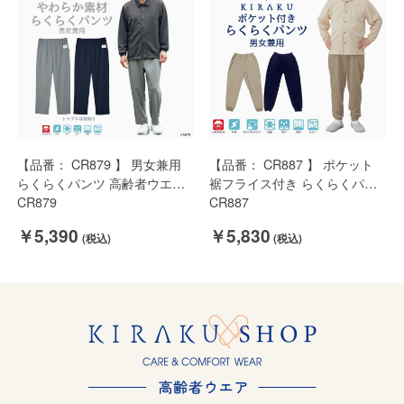
【品番： CR879 】 男女兼用
【品番： CR887 】 ポケット
らくらくパンツ 高齢者ウエア
裾フライス付き らくらくパン
パジャマ 通年 やわらか素材 ゆ
CR879
ツ ( パジャマ 通年 伸縮性があ
CR887
ったりサイズ キラク
り着心地のよい素材 キラク )
￥5,390
￥5,830