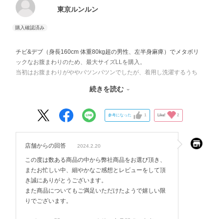
東京ルンルン
チビ&デブ（身長160cm 体重80kg超の男性、左半身麻痺）でメタボリ
ックなお腹まわりのため、最大サイズLLを購入。
当初はお腹まわりがややパツンパツンでしたが、着用し洗濯するうち
に身体にフィットする感じに腹まわりが良い感じに伸びてくれて、お
続きを読む
腹まわりパツンパツンが緩和され一安心でした。お腹まわり以外は伸
びずに形態安定してます。
袖口がフライスなのもありがたいです。
参考になった
1
Like!
2
チビ&デブは長袖や長ズボンの長さをもて余してしまうので、フライス
になってると助かります。
前開き全開は半身麻痺には絶対条件なのでそれも助かります。
店舗からの回答
2024.2.20
着替えが大変なので、デイサービスでの入浴後に着替えると、そのま
この度は数ある商品の中から弊社商品をお選び頂き、
まサ高住で昼夜この上着で過ごしています。
またお忙しい中、細やかなご感想とレビューをして頂
終日着用のため、前開き全開でフライスのパジャマぽく無いデザイン
き誠にありがとうございます。
の長袖パジャマのラインナップを増やしくださると助かります。
また商品についてもご満足いただけたようで嬉しい限
りでございます。