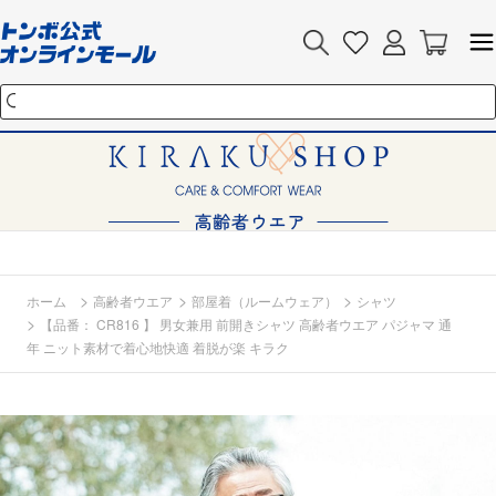
>
>
>
ホーム
高齢者ウエア
部屋着（ルームウェア）
シャツ
>
【品番： CR816 】 男女兼用 前開きシャツ 高齢者ウエア パジャマ 通
年 ニット素材で着心地快適 着脱が楽 キラク