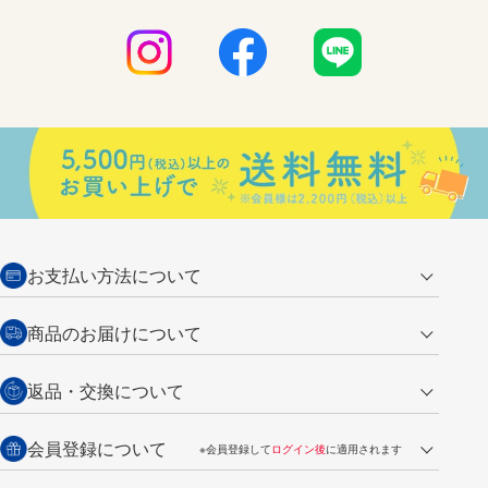
お支払い方法について
クレジットカード
商品のお届けについて
営業日午前11時までの決済完了の
代金引換
返品・交換について
ご注文は翌営業日の発送
銀行振込【前払い】
送料：全国一律 660円（税込）
返品の場合
会員登録について
※会員登録して
ログイン後
に適用されます
詳しくは
ご利用ガイド
をご覧ください。
商品到着後7日以内・未使用品に限り返品を承ります。
問い合わせフォーム