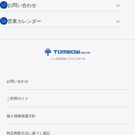
からご連絡ください。詳しくは
特定商取引法に基づく表記
をご覧くださ
・新規ご入会で
500ポイント
プレゼント
お問い合わせ
い。
・税込み2,200円以上のお買い上げで
送料無料
（通常は税込み5,500円以上で送料無料）
交換の場合
・次回のお買い物に使えるポイントがお買い上げごとに
100円につき1ポイ
営業カレンダー
トンボ製品・サービスに関する
商品到着後7日以内に限り交換を承ります。
問い合わせフォーム
からご連絡
ント
付与されます。
お問い合わせ
ください。詳しくは
特定商取引法に基づく表記
をご覧ください。
・ご購入履歴が確認できます。
8
2026.09
月
・領収書のダウンロードができます。
日
月
火
水
木
金
土
日
月
トンボ公式オンラインモールの
会員登録はこちら
購入・返品に関するお問い合わせ
1
トンボ公式オンラインモール
2
3
4
5
6
7
8
6
7
9
10
11
12
13
14
15
13
14
お問い合わせ
16
17
18
19
20
21
22
20
21
ご利用ガイド
23
24
25
26
27
28
29
27
28
30
31
個人情報保護方針
●
配送休日
特定商取引法に基づく表記