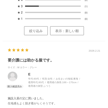
★
3
(1)
★
2
(0)
★
1
(0)
絞り込み
表示：新しい順
2026.2.21
要介護には助かる服です。
サイズ：M
カラー：グレー
E
年代:
60代
性別:
女性
お住まいの地域:
東海
着用年代:
80代
着用者の身長:
166～170cm
着用者の体型:
ふつう
施設入居の父に買いました。
生地感もよく脱ぎ着がらくそうです。