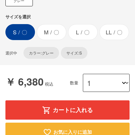
グレー
サイズを選択
S
〇
M
〇
L
〇
LL
〇
選択中
カラー:グレー
サイズ:S
￥ 6,380
数量
カートに入れる
お気に入りに追加