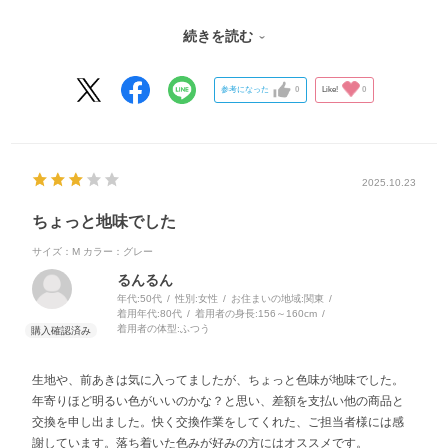
施設の方も素敵だと褒めてもらいました。
続きを読む
口コミも良く3枚購入しましたが良かったです。
またリピートします。
参考になった
0
Like!
0
2025.10.23
ちょっと地味でした
サイズ：M
カラー：グレー
るんるん
年代:
50代
性別:
女性
お住まいの地域:
関東
着用年代:
80代
着用者の身長:
156～160cm
着用者の体型:
ふつう
生地や、前あきは気に入ってましたが、ちょっと色味が地味でした。
年寄りほど明るい色がいいのかな？と思い、差額を支払い他の商品と
交換を申し出ました。快く交換作業をしてくれた、ご担当者様には感
謝しています。落ち着いた色みが好みの方にはオススメです。