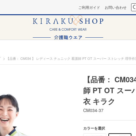
ご利用ガイド
お問い合わせ
>
ブ
【品番： CM034 】 レディース チュニック 看護師 PT OT スーパー ストレッチ 理学
【品番： CM0
師 PT OT 
衣 キラク
CM034-37
カラーを選択