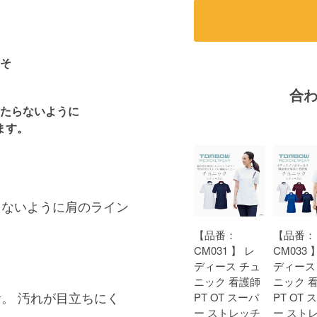
そ
合
たらないように
ます。
らないように肩のライン
【品番：
【品番：
CM031 】 レ
CM033 
ディース チュ
ディース
ニック 看護師
ニック 
。 汚れが目立ちにく
PT OT スーパ
PT OT 
ー ストレッチ
ー スト