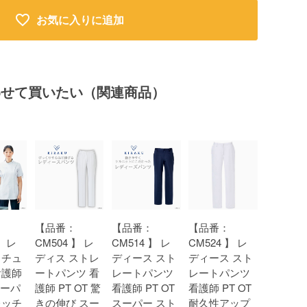
お気に入りに追加
わせて買いたい（関連商品）
【品番：
【品番：
【品番：
】 レ
CM504 】 レ
CM514 】 レ
CM524 】 レ
 チュ
ディス ストレ
ディース スト
ディース スト
看護師
ートパンツ 看
レートパンツ
レートパンツ
スーパ
護師 PT OT 驚
看護師 PT OT
看護師 PT OT
レッチ
きの伸び スー
スーパー スト
耐久性アップ