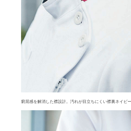
窮屈感を解消した襟設計。汚れが目立ちにくい襟裏ネイビ