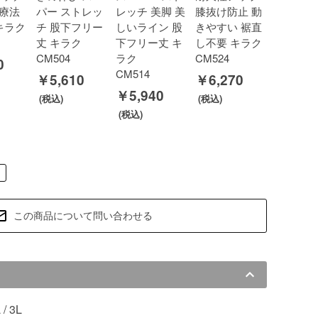
療法
パー ストレッ
レッチ 美脚 美
膝抜け防止 動
キラク
チ 股下フリー
しいライン 股
きやすい 裾直
丈 キラク
下フリー丈 キ
し不要 キラク
CM504
ラク
CM524
0
CM514
￥5,610
￥6,270
￥5,940
この商品について問い合わせる
L / 3L