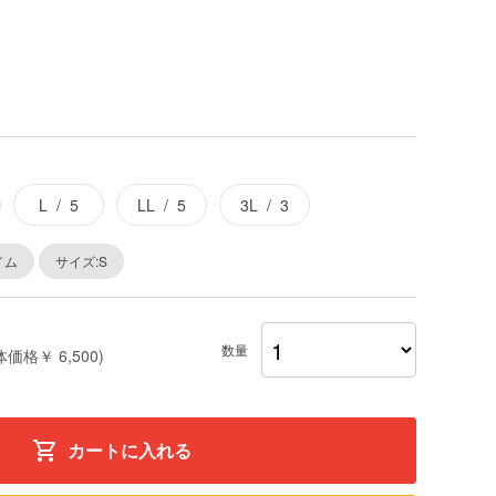
L
5
LL
5
3L
3
イム
サイズ:S
数量
体価格￥ 6,500)
カートに入れる