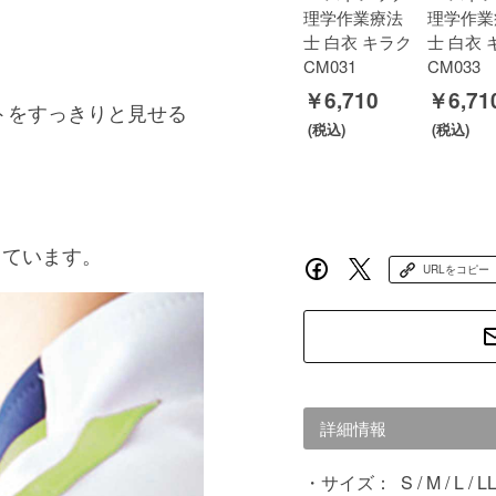
理学作業療法
理学作業
士 白衣 キラク
士 白衣 
CM031
CM033
￥6,710
￥6,71
トをすっきりと見せる
しています。
URLをコピー
詳細情報
サイズ：
S / M / L / L