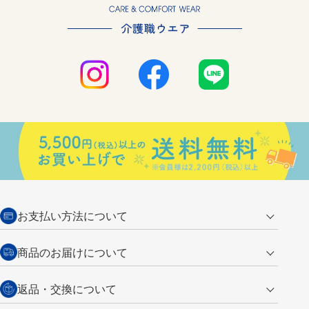
お支払い方法について
クレジットカード
商品のお届けについて
営業日午前11時までの決済完了の
代金引換
返品・交換について
ご注文は翌営業日の発送
銀行振込【前払い】