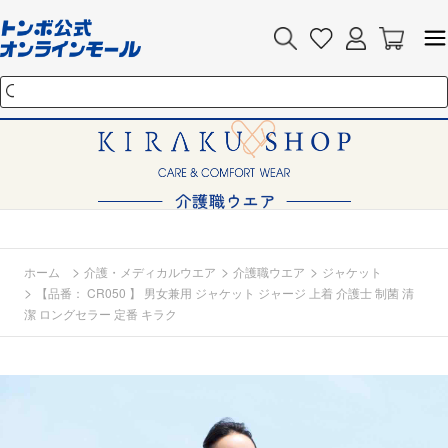
>
>
>
ホーム
介護・メディカルウエア
介護職ウエア
ジャケット
>
【品番： CR050 】 男女兼用 ジャケット ジャージ 上着 介護士 制菌 清
潔 ロングセラー 定番 キラク