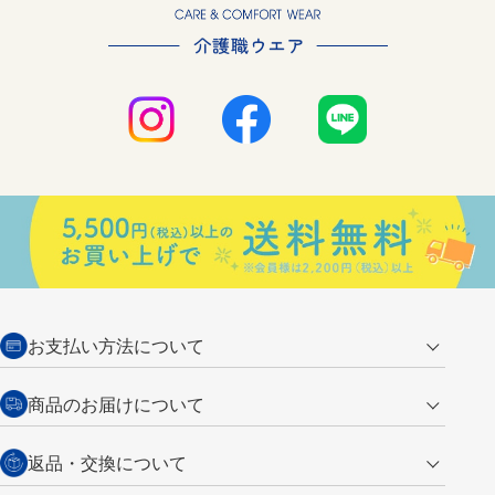
お支払い方法について
クレジットカード
商品のお届けについて
営業日午前11時までの決済完了の
代金引換
返品・交換について
ご注文は翌営業日の発送
銀行振込【前払い】