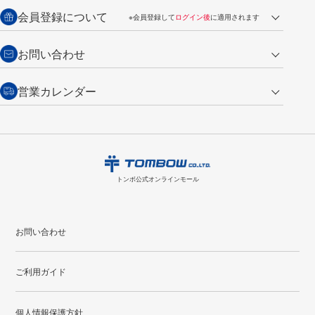
送料：全国一律 660円（税込）
返品の場合
会員登録について
※会員登録して
ログイン後
に適用されます
詳しくは
ご利用ガイド
をご覧ください。
商品到着後7日以内・未使用品に限り返品を承ります。
問い合わせフォーム
からご連絡ください。詳しくは
特定商取引法に基づく表記
をご覧くださ
・新規ご入会で
500ポイント
プレゼント
お問い合わせ
い。
・税込み2,200円以上のお買い上げで
送料無料
（通常は税込み5,500円以上で送料無料）
交換の場合
・次回のお買い物に使えるポイントがお買い上げごとに
100円につき1ポイ
営業カレンダー
トンボ製品・サービスに関する
商品到着後7日以内に限り交換を承ります。
問い合わせフォーム
からご連絡
ント
付与されます。
お問い合わせ
ください。詳しくは
特定商取引法に基づく表記
をご覧ください。
・ご購入履歴が確認できます。
8
2026.09
月
・領収書のダウンロードができます。
日
月
火
水
木
金
土
日
月
トンボ公式オンラインモールの
会員登録はこちら
購入・返品に関するお問い合わせ
1
トンボ公式オンラインモール
2
3
4
5
6
7
8
6
7
9
10
11
12
13
14
15
13
14
お問い合わせ
16
17
18
19
20
21
22
20
21
ご利用ガイド
23
24
25
26
27
28
29
27
28
30
31
個人情報保護方針