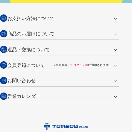
お支払い方法について
クレジットカード
商品のお届けについて
営業日午前11時までの決済完了の
代金引換
返品・交換について
ご注文は翌営業日の発送
銀行振込【前払い】
送料：全国一律 660円（税込）
返品の場合
会員登録について
※会員登録して
ログイン後
に適用されます
詳しくは
ご利用ガイド
をご覧ください。
商品到着後7日以内・未使用品に限り返品を承ります。
問い合わせフォーム
からご連絡ください。詳しくは
特定商取引法に基づく表記
をご覧くださ
・新規ご入会で
500ポイント
プレゼント
お問い合わせ
い。
・税込み2,200円以上のお買い上げで
送料無料
（通常は税込み5,500円以上で送料無料）
交換の場合
・次回のお買い物に使えるポイントがお買い上げごとに
100円につき1ポイ
営業カレンダー
トンボ製品・サービスに関する
商品到着後7日以内に限り交換を承ります。
問い合わせフォーム
からご連絡
ント
付与されます。
お問い合わせ
ください。詳しくは
特定商取引法に基づく表記
をご覧ください。
・ご購入履歴が確認できます。
8
2026.09
月
・領収書のダウンロードができます。
日
月
火
水
木
金
土
日
月
トンボ公式オンラインモールの
会員登録はこちら
購入・返品に関するお問い合わせ
1