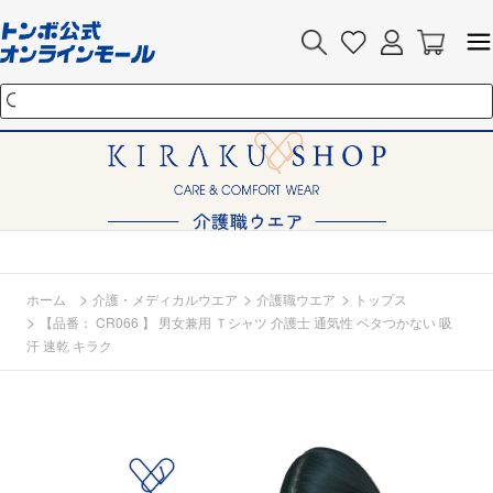
>
>
>
ホーム
介護・メディカルウエア
介護職ウエア
トップス
>
【品番： CR066 】 男女兼用 Ｔシャツ 介護士 通気性 ベタつかない 吸
汗 速乾 キラク