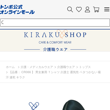
>
>
>
ホーム
介護・メディカルウエア
介護職ウエア
トップス
>
【品番： CR066 】 男女兼用 Ｔシャツ 介護士 通気性 ベタつかない 吸
汗 速乾 キラク