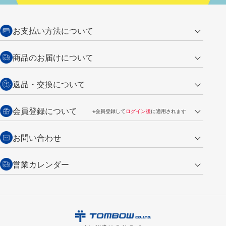
お支払い方法について
クレジットカード
商品のお届けについて
営業日午前11時までの決済完了の
代金引換
返品・交換について
ご注文は翌営業日の発送
銀行振込【前払い】
送料：全国一律 660円（税込）
返品の場合
会員登録について
※会員登録して
ログイン後
に適用されます
詳しくは
ご利用ガイド
をご覧ください。
商品到着後7日以内・未使用品に限り返品を承ります。
問い合わせフォーム
からご連絡ください。詳しくは
特定商取引法に基づく表記
をご覧くださ
・新規ご入会で
500ポイント
プレゼント
お問い合わせ
い。
・税込み2,200円以上のお買い上げで
送料無料
（通常は税込み5,500円以上で送料無料）
交換の場合
・次回のお買い物に使えるポイントがお買い上げごとに
100円につき1ポイ
営業カレンダー
トンボ製品・サービスに関する
商品到着後7日以内に限り交換を承ります。
問い合わせフォーム
からご連絡
ント
付与されます。
お問い合わせ
ください。詳しくは
特定商取引法に基づく表記
をご覧ください。
・ご購入履歴が確認できます。
8
2026.09
月
・領収書のダウンロードができます。
日
月
火
水
木
金
土
日
月
トンボ公式オンラインモールの
会員登録はこちら
購入・返品に関するお問い合わせ
1