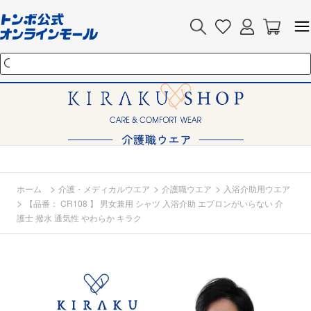
>
>
>
ホーム
介護・メディカルウエア
介護職ウエア
入浴介助用ウエア
>
【品番： CR108 】 男女兼用 シャツ 入浴介助 エプロンがいらない 介
護士 撥水 通気性 やわらか キラク