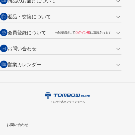
商品のお届けについて
営業日午前11時までの決済完了の
代金引換
返品・交換について
ご注文は翌営業日の発送
銀行振込【前払い】
送料：全国一律 660円（税込）
返品の場合
会員登録について
※会員登録して
ログイン後
に適用されます
詳しくは
ご利用ガイド
をご覧ください。
商品到着後7日以内・未使用品に限り返品を承ります。
問い合わせフォーム
からご連絡ください。詳しくは
特定商取引法に基づく表記
をご覧くださ
・新規ご入会で
500ポイント
プレゼント
お問い合わせ
い。
・税込み2,200円以上のお買い上げで
送料無料
（通常は税込み5,500円以上で送料無料）
交換の場合
・次回のお買い物に使えるポイントがお買い上げごとに
100円につき1ポイ
営業カレンダー
トンボ製品・サービスに関する
商品到着後7日以内に限り交換を承ります。
問い合わせフォーム
からご連絡
ント
付与されます。
お問い合わせ
ください。詳しくは
特定商取引法に基づく表記
をご覧ください。
・ご購入履歴が確認できます。
8
2026.09
月
・領収書のダウンロードができます。
日
月
火
水
木
金
土
日
月
トンボ公式オンラインモールの
会員登録はこちら
購入・返品に関するお問い合わせ
1
トンボ公式オンラインモール
2
3
4
5
6
7
8
6
7
9
10
11
12
13
14
15
13
14
お問い合わせ
16
17
18
19
20
21
22
20
21