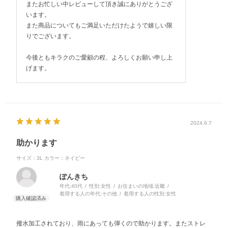
またお忙しい中レビューして頂き誠にありがとうござ
います。
また商品についてもご満足いただけたようで嬉しい限
りでございます。
今後ともキラクのご愛顧の程、よろしくお願い申し上
げます。
2024.6.7
助かります
サイズ：3L
カラー：ネイビー
ぽんきち
年代:
40代
性別:
女性
お住まいの地域:
近畿
着用する人の年代:
その他
着用する人の性別:
女性
撥水加工されており、雨にあっても弾くので助かります。またストレ