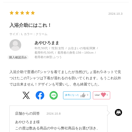
2024.10.3
入浴介助にはこれ！
サイズ：L
カラー：クリーム
あやひろまま
年代:
50代
性別:
女性
お住まいの地域:
関東
着用年代:
50代
着用者の身長:
156～160cm
着用者の体型:
ふつう
入浴介助で普通のTシャツを着てましたが当然びしょ濡れ💦ネットで見
つけたこのTシャツは下着が濡れるのを防いでくれます。もうこれ以外
では出来ません！デザインも可愛いし、色も綺麗でした。
参考になった
0
Like!
0
店舗からの回答
2024.10.8
あやひろまま様
この度は数ある商品の中から弊社商品をお選び頂き、