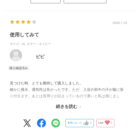
2026.7.15
使用してみて
サイズ：4L
カラー：ネイビー
ピピ
見つけた時、とても期待して購入しました。
確かに撥水、通気性は良かったです。ただ、入浴介助中の汗が服に張
り付きます。あとは首周りが詰まっているので暑いと私は感じまし
た。
続きを読む
そして欲をいえば、大きいサイズ(幅)をもう少し増やして欲しいです。
宜しくお願いします。
参考になった
0
Like!
0