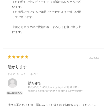
またお忙しい中レビューして頂き誠にありがとうござ
います。
また商品についてもご満足いただけたようで嬉しい限
りでございます。
今後ともキラクのご愛顧の程、よろしくお願い申し上
げます。
2024.6.7
助かります
サイズ：3L
カラー：ネイビー
ぽんきち
年代:
40代
性別:
女性
お住まいの地域:
近畿
着用する人の年代:
その他
着用する人の性別:
女性
撥水加工されており、雨にあっても弾くので助かります。またストレ