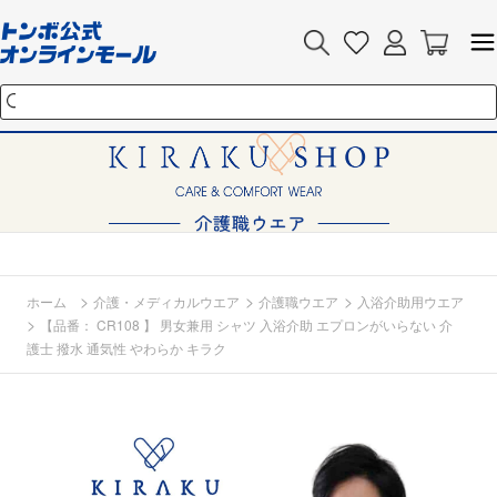
>
>
>
ホーム
介護・メディカルウエア
介護職ウエア
入浴介助用ウエア
>
【品番： CR108 】 男女兼用 シャツ 入浴介助 エプロンがいらない 介
護士 撥水 通気性 やわらか キラク