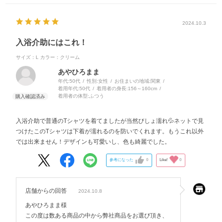
2024.10.3
入浴介助にはこれ！
サイズ：L
カラー：クリーム
あやひろまま
年代:
50代
性別:
女性
お住まいの地域:
関東
着用年代:
50代
着用者の身長:
156～160cm
着用者の体型:
ふつう
入浴介助で普通のTシャツを着てましたが当然びしょ濡れ💦ネットで見
つけたこのTシャツは下着が濡れるのを防いでくれます。もうこれ以外
では出来ません！デザインも可愛いし、色も綺麗でした。
参考になった
0
Like!
0
店舗からの回答
2024.10.8
あやひろまま様
この度は数ある商品の中から弊社商品をお選び頂き、