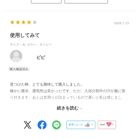
2026.7.15
使用してみて
サイズ：4L
カラー：ネイビー
ピピ
見つけた時、とても期待して購入しました。
確かに撥水、通気性は良かったです。ただ、入浴介助中の汗が服に張
り付きます。あとは首周りが詰まっているので暑いと私は感じまし
た。
続きを読む
そして欲をいえば、大きいサイズ(幅)をもう少し増やして欲しいです。
宜しくお願いします。
参考になった
0
Like!
0