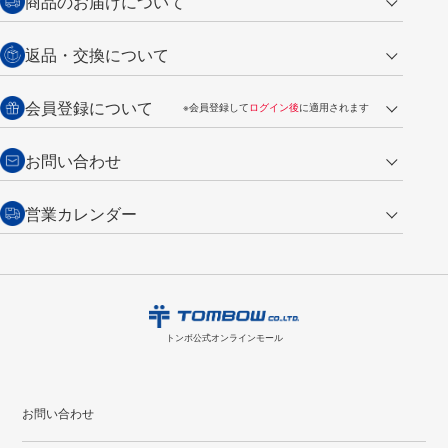
商品のお届けについて
営業日午前11時までの決済完了の
代金引換
返品・交換について
ご注文は翌営業日の発送
銀行振込【前払い】
送料：全国一律 660円（税込）
返品の場合
会員登録について
※会員登録して
ログイン後
に適用されます
詳しくは
ご利用ガイド
をご覧ください。
商品到着後7日以内・未使用品に限り返品を承ります。
問い合わせフォーム
からご連絡ください。詳しくは
特定商取引法に基づく表記
をご覧くださ
・新規ご入会で
500ポイント
プレゼント
お問い合わせ
い。
・税込み2,200円以上のお買い上げで
送料無料
（通常は税込み5,500円以上で送料無料）
交換の場合
・次回のお買い物に使えるポイントがお買い上げごとに
100円につき1ポイ
営業カレンダー
トンボ製品・サービスに関する
商品到着後7日以内に限り交換を承ります。
問い合わせフォーム
からご連絡
ント
付与されます。
お問い合わせ
ください。詳しくは
特定商取引法に基づく表記
をご覧ください。
・ご購入履歴が確認できます。
8
2026.09
月
・領収書のダウンロードができます。
日
月
火
水
木
金
土
日
月
トンボ公式オンラインモールの
会員登録はこちら
購入・返品に関するお問い合わせ
1
トンボ公式オンラインモール
2
3
4
5
6
7
8
6
7
9
10
11
12
13
14
15
13
14
お問い合わせ
16
17
18
19
20
21
22
20
21